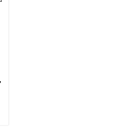
ut
i
r
.