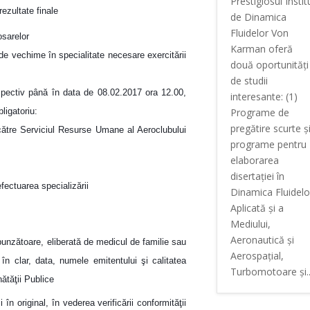
Prestigiosul Instit
rezultate finale
de Dinamica
Fluidelor Von
osarelor
Karman oferă
 de vechime în specialitate necesare exercitării
două oportunități
de studii
espectiv până în data de 08.02.2017 ora 12.00,
interesante: (1)
Programe de
ligatoriu:
pregătire scurte ș
 către Serviciul Resurse Umane al Aeroclubului
programe pentru
elaborarea
disertației în
efectuarea specializării
Dinamica Fluidelo
Aplicată și a
Mediului,
Aeronautică și
punzătoare, eliberată de medicul de familie sau
Aerospațial,
 în clar, data, numele emitentului şi calitatea
Turbomotoare și..
nătăţii Publice
 în original, în vederea verificării conformităţii