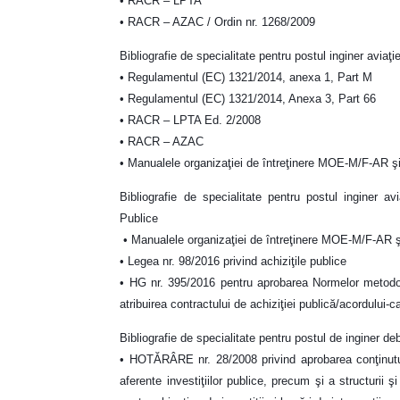
• RACR – LPTA
• RACR – AZAC / Ordin nr. 1268/2009
Bibliografie de specialitate pentru postul inginer avia
• Regulamentul (EC) 1321/2014, anexa 1, Part M
• Regulamentul (EC) 1321/2014, Anexa 3, Part 66
• RACR – LPTA Ed. 2/2008
• RACR – AZAC
• Manualele organizaţiei de întreţinere MOE-M/F-A
Bibliografie de specialitate pentru postul inginer av
Publice
• Manualele organizaţiei de întreţinere MOE-M/F-A
• Legea nr. 98/2016 privind achiziţile publice
• HG nr. 395/2016 pentru aprobarea Normelor metodolo
atribuirea contractului de achiziţiei publică/acordului
Bibliografie de specialitate pentru postul de inginer d
• HOTĂRÂRE nr. 28/2008 privind aprobarea conţinutu
aferente investiţiilor publice, precum şi a structurii 