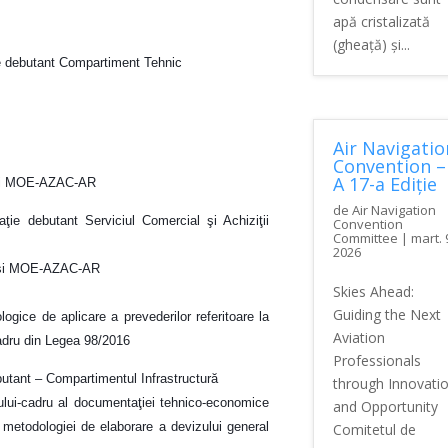
apă cristalizată
(gheață) și...
ţie debutant Compartiment Tehnic
Air Navigatio
Convention –
A 17-a Ediție
R şi MOE-AZAC-AR
de
Air Navigation
iaţie debutant Serviciul Comercial şi Achiziţii
Convention
Committee
|
mart. 
2026
R şi MOE-AZAC-AR
Skies Ahead:
Guiding the Next
gice de aplicare a prevederilor referitoare la
Aviation
-cadru din Legea 98/2016
Professionals
ebutant – Compartimentul Infrastructură
through Innovati
lui-cadru al documentaţiei tehnico-economice
and Opportunity
şi metodologiei de elaborare a devizului general
Comitetul de