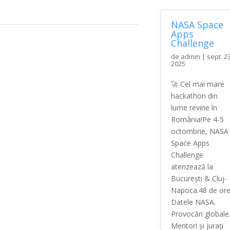
NASA Space
Apps
Challenge
de
admin
|
sept. 23
2025
🚀 Cel mai mare
hackathon din
lume revine în
România!Pe 4-5
octombrie, NASA
Space Apps
Challenge
aterizează la
București & Cluj-
Napoca.48 de ore
Datele NASA.
Provocări globale
Mentori și jurați