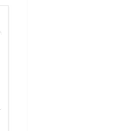
,
.
.