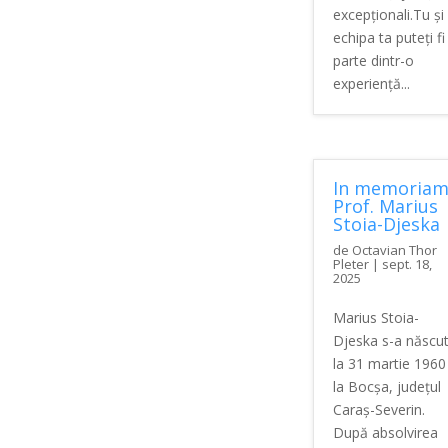
excepționali.Tu și
echipa ta puteți fi
parte dintr-o
experiență...
In memoria
Prof. Marius
Stoia-Djeska
de
Octavian Thor
Pleter
|
sept. 18,
2025
Marius Stoia-
Djeska s-a născu
la 31 martie 1960
la Bocșa, județul
Caraș-Severin.
După absolvirea