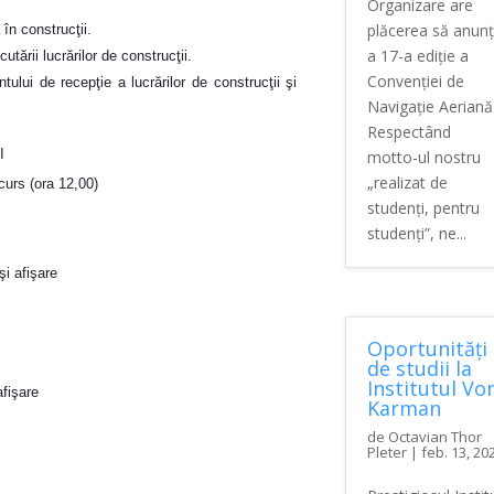
Organizare are
plăcerea să anun
 în construcţii.
a 17-a ediție a
tării lucrărilor de construcţii.
Convenției de
ului de recepţie a lucrărilor de construcţii şi
Navigație Aeriană
Respectând
I
motto-ul nostru
„realizat de
curs (ora 12,00)
studenți, pentru
studenți”, ne...
şi afişare
Oportunități
de studii la
Institutul Vo
afişare
Karman
de
Octavian Thor
Pleter
|
feb. 13, 20