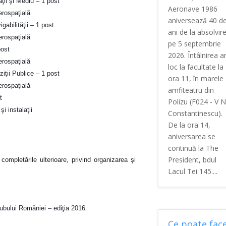
ţii şi Mediu – 1 post
Aeronave 1986
erospaţială
aniversează 40 d
gabilităţii – 1 post
ani de la absolvir
erospaţială
pe 5 septembrie
post
2026. Întâlnirea a
erospaţială
loc la facultate la
ziţii Publice – 1 post
ora 11, în marele
erospaţială
amfiteatru din
t
Polizu (F024 - V N
i instalaţii
Constantinescu).
De la ora 14,
aniversarea se
continuă la The
President, bdul
completările ulterioare, privind organizarea şi
Lacul Tei 145....
ubului României – ediţia 2016
Ce poate fac