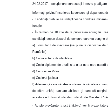
24.02.2017 – soluţionare contestaţii interviu şi afişare 
Informaţii privind înscrierea la concurs şi depunerea d
• Candidaţii trebuie să îndeplinescă condiţiile minime
funcţiei.
• În termen de 10 zile de la publicarea anunţului, r
candidaţii depun dosarul de concurs care va conţine ob
a) Formularul de înscriere (se pune la dispoziţie de
României)
b) Copia actului de identitate
c) Copia diplomei de studii şi a altor acte care atestă 
d) Curriculum Vitae
e) Cazierul judiciar
f) Adeverinţă care să ateste starea de sănătate cores
de către unităţi sanitare abilitate şi care să conţină
acestuia – în format standard stabilit de Ministerul Să
•
Actele prevăzute la pct 2 lit.b)-c) vor fi prezentate şi