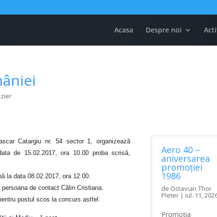
Acasa
Despre noi
Acti
âniei
izier
ascar Catargiu nr. 54 sector 1, organizează
Aero 40 –
data de 15.02.2017, ora 10.00 proba scrisă,
aniversarea
promoției
1986
ă la data 08.02.2017, ora 12.00.
de
Octavian Thor
– persoana de contact Călin Cristiana.
Pleter
|
iul. 11, 202
 pentru postul scos la concurs astfel:
Promoția