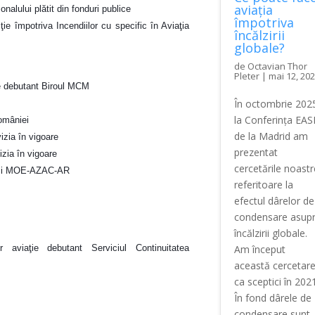
aviația
nalului plătit din fonduri publice
împotriva
ie împotriva Incendiilor cu specific în Aviaţia
încălzirii
globale?
de
Octavian Thor
Pleter
|
mai 12, 20
ţie debutant Biroul MCM
În octombrie 202
la Conferința EA
României
de la Madrid am
izia în vigoare
prezentat
izia în vigoare
cercetările noastr
R şi MOE-AZAC-AR
referitoare la
efectul dârelor de
condensare asup
încălzirii globale.
Am început
er aviaţie debutant Serviciul Continuitatea
această cercetar
ca sceptici în 2021
În fond dârele de
condensare sunt