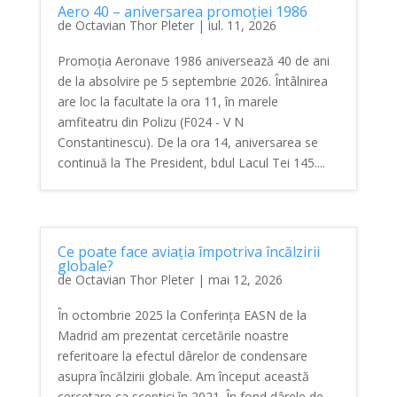
Aero 40 – aniversarea promoției 1986
de
Octavian Thor Pleter
|
iul. 11, 2026
Promoția Aeronave 1986 aniversează 40 de ani
de la absolvire pe 5 septembrie 2026. Întâlnirea
are loc la facultate la ora 11, în marele
amfiteatru din Polizu (F024 - V N
Constantinescu). De la ora 14, aniversarea se
continuă la The President, bdul Lacul Tei 145....
Ce poate face aviația împotriva încălzirii
globale?
de
Octavian Thor Pleter
|
mai 12, 2026
În octombrie 2025 la Conferința EASN de la
Madrid am prezentat cercetările noastre
referitoare la efectul dârelor de condensare
asupra încălzirii globale. Am început această
cercetare ca sceptici în 2021. În fond dârele de