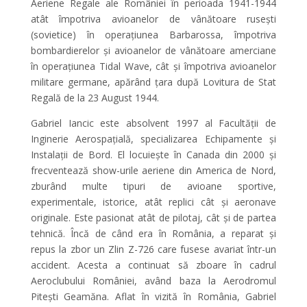
Aeriene Regale ale României în perioada 1941-1944
atât împotriva avioanelor de vânătoare rusești
(sovietice) în operațiunea Barbarossa, împotriva
bombardierelor și avioanelor de vânătoare amerciane
în operațiunea Tidal Wave, cât și împotriva avioanelor
militare germane, apărând țara după Lovitura de Stat
Regală de la 23 August 1944.
Gabriel Iancic este absolvent 1997 al Facultății de
Inginerie Aerospațială, specializarea Echipamente și
Instalații de Bord. El locuiește în Canada din 2000 și
frecventează show-urile aeriene din America de Nord,
zburând multe tipuri de avioane sportive,
experimentale, istorice, atât replici cât și aeronave
originale. Este pasionat atât de pilotaj, cât și de partea
tehnică. Încă de când era în România, a reparat și
repus la zbor un Zlin Z-726 care fusese avariat într-un
accident. Acesta a continuat să zboare în cadrul
Aeroclubului României, având baza la Aerodromul
Pitești Geamăna. Aflat în vizită în România, Gabriel