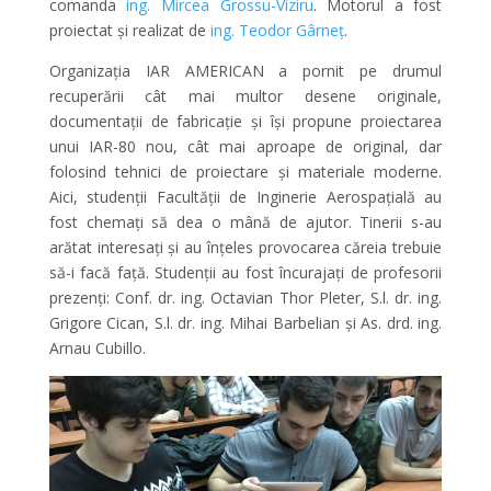
comanda
ing. Mircea Grossu-Viziru
. Motorul a fost
proiectat și realizat de
ing. Teodor Gârneț
.
Organizația IAR AMERICAN a pornit pe drumul
recuperării cât mai multor desene originale,
documentații de fabricație și își propune proiectarea
unui IAR-80 nou, cât mai aproape de original, dar
folosind tehnici de proiectare și materiale moderne.
Aici, studenții Facultății de Inginerie Aerospațială au
fost chemați să dea o mână de ajutor. Tinerii s-au
arătat interesați și au înțeles provocarea căreia trebuie
să-i facă față. Studenții au fost încurajați de profesorii
prezenți: Conf. dr. ing. Octavian Thor Pleter, S.l. dr. ing.
Grigore Cican, S.l. dr. ing. Mihai Barbelian și As. drd. ing.
Arnau Cubillo.