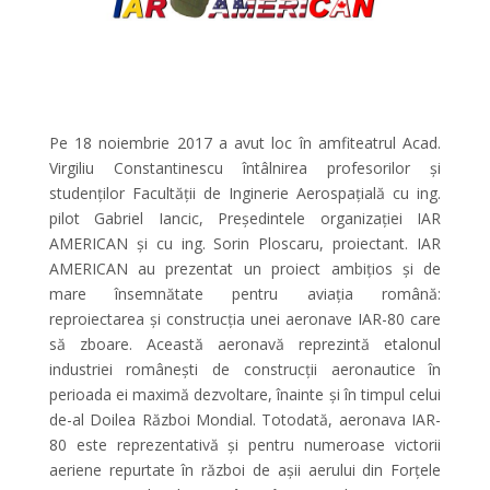
Pe 18 noiembrie 2017 a avut loc în amfiteatrul Acad.
Virgiliu Constantinescu întâlnirea profesorilor și
studenților Facultății de Inginerie Aerospațială cu ing.
pilot Gabriel Iancic, Președintele organizației IAR
AMERICAN și cu ing. Sorin Ploscaru, proiectant. IAR
AMERICAN au prezentat un proiect ambițios și de
mare însemnătate pentru aviația română:
reproiectarea și construcția unei aeronave IAR-80 care
să zboare. Această aeronavă reprezintă etalonul
industriei românești de construcții aeronautice în
perioada ei maximă dezvoltare, înainte și în timpul celui
de-al Doilea Război Mondial. Totodată, aeronava IAR-
80 este reprezentativă și pentru numeroase victorii
aeriene repurtate în război de așii aerului din Forțele