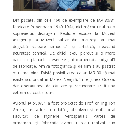
Din păcate, din cele 460 de exemplare de IAR-80/81
fabricate în perioada 1940-1944, nici măcar unul nu a
supraviețuit distrugerii. Replicile expuse la Muzeul
Aviației și la Muzeul Militar din București au mai
degrabă valoare simbolică și artistică, neavând
acuratețe tehnică. De altfel, s-au pierdut și o mare
parte din planurile, desenele și documentația originală
de fabricație. Arhiva fotografică și de film s-au păstrat
mult mai bine. Există posibilitatea ca un IAR-80 să mai
existe scufundat în Marea Neagră, în regiunea Odesa,
dar operațiunea de căutare și recuperare ar fi una
extrem de costisitoare.
Avionul IAR-80/81 a fost proiectat de Prof. dr. ing. Ion
Grosu, care a fost totodată și absolvent și profesor al
Facultății de Inginerie Aerospațială. Partea de
armament și fabricația avionului s-au realizat sub