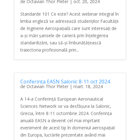
de
Octavian Thor Pleter
|
oct. 20, 2024
Standarde 101 Ce este? Acest webinar integral în
limba engleză se adresează studenților Facultății
de Inginerie Aerospațială care sunt interesați de
a-și mări șansele de carieră prin înțelegerea
standardizării, sau să-și îmbunătățească
traiectoria profesională prin...
Conferința EASN Salonic 8-11 oct 2024
de
Octavian Thor Pleter
|
mart. 18, 2024
A 14-a Conferință European Aeronautical
Sciences Network se va desfășura la Salonic,
Grecia, între 8-11 octombrie 2024. Conferința
anuală EASN a devenit cel mai imprtant
eveniment de acest tip în domeniul aerospațial
din Europa, lucrările prezentate având mai