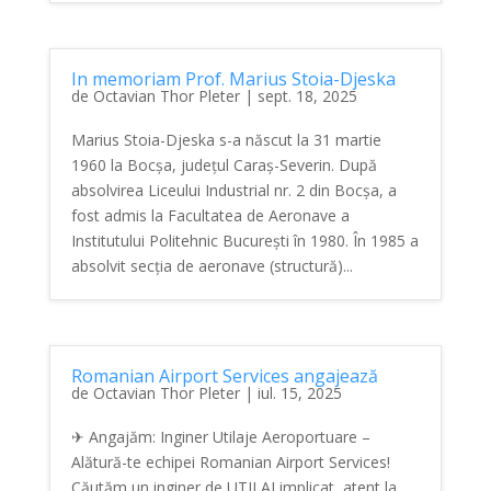
In memoriam Prof. Marius Stoia-Djeska
de
Octavian Thor Pleter
|
sept. 18, 2025
Marius Stoia-Djeska s-a născut la 31 martie
1960 la Bocșa, județul Caraș-Severin. După
absolvirea Liceului Industrial nr. 2 din Bocșa, a
fost admis la Facultatea de Aeronave a
Institutului Politehnic București în 1980. În 1985 a
absolvit secția de aeronave (structură)...
Romanian Airport Services angajează
de
Octavian Thor Pleter
|
iul. 15, 2025
✈ Angajăm: Inginer Utilaje Aeroportuare –
Alătură-te echipei Romanian Airport Services!
Căutăm un inginer de UTILAJ implicat, atent la