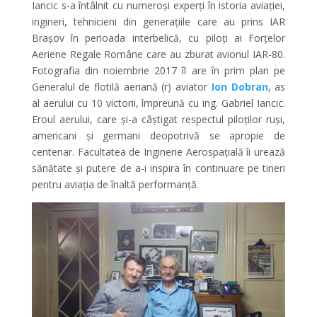
Iancic s-a întâlnit cu numeroși experți în istoria aviației,
ingineri, tehnicieni din generațiile care au prins IAR
Brașov în perioada interbelică, cu piloți ai Forțelor
Aeriene Regale Române care au zburat avionul IAR-80.
Fotografia din noiembrie 2017 îl are în prim plan pe
Generalul de flotilă aeriană (r) aviator
Ion Dobran
, as
al aerului cu 10 victorii, împreună cu ing. Gabriel Iancic.
Eroul aerului, care și-a câștigat respectul piloților ruși,
americani și germani deopotrivă se apropie de
centenar. Facultatea de Inginerie Aerospațială îi urează
sănătate și putere de a-i inspira în continuare pe tineri
pentru aviația de înaltă performanță.