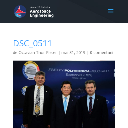
DSC_0511
de
Octavian Thor Pleter
|
mai 31, 2019
|
0 comentarii