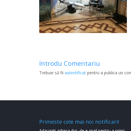
Introdu Comentariu
Trebuie să fii
autentificat
pentru a publica un co
Primeste cele mai noi notificari!
Adaugati adresa dvs. de e-mail pentru a primi