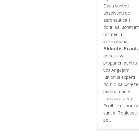
Daca sunteti
absolventi de
aeronautica si
doriti sa lucrati int
un mediu
international,
𝗔𝗸𝗸𝗼𝗱𝗶𝘀 𝗙𝗿𝗮𝗻𝘁
are cateva
propuneri pentru
voi! Angajam
juniori si experti
dornici sa lucreze
pentru marile
companii aero.
Pozitiile disponibi
sunt in Toulouse,
pe...