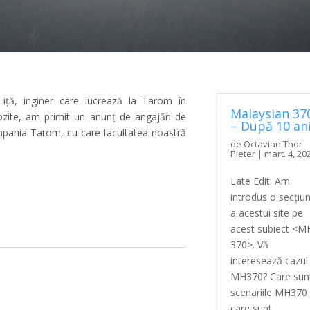
Liță, inginer care lucrează la Tarom în
Malaysian 37
ozite, am primit un anunț de angajări de
– După 10 an
mpania Tarom, cu care facultatea noastră
de
Octavian Thor
Pleter
|
mart. 4, 20
Late Edit: Am
introdus o secțiu
 la Tarom
a acestui site pe
acest subiect <M
370>. Vă
interesează cazul
MH370? Care sun
scenariile MH370 
care sunt