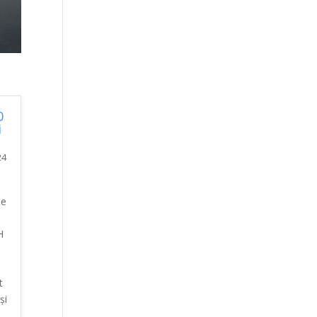
0
i
24
ne
H
t
și