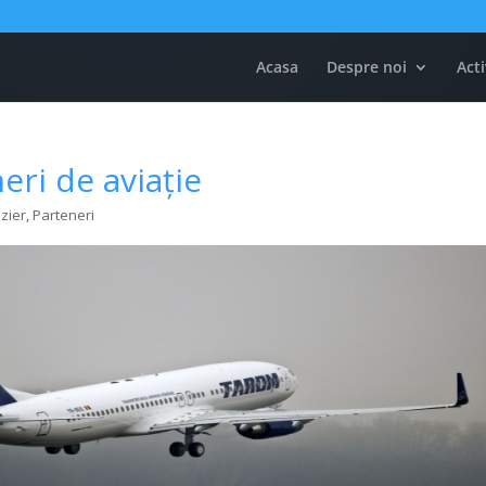
Acasa
Despre noi
Acti
eri de aviație
izier
,
Parteneri