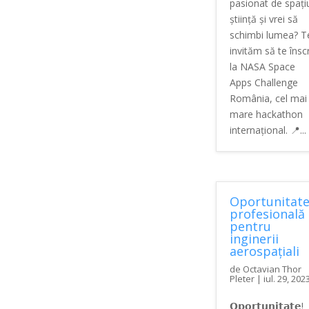
pasionat de spați
știință și vrei să
schimbi lumea? T
invităm să te înscr
la NASA Space
Apps Challenge
România, cel mai
mare hackathon
internațional. 📍...
Oportunitat
profesională
pentru
inginerii
aerospațiali
de
Octavian Thor
Pleter
|
iul. 29, 202
𝗢𝗽𝗼𝗿𝘁𝘂𝗻𝗶𝘁𝗮𝘁𝗲!