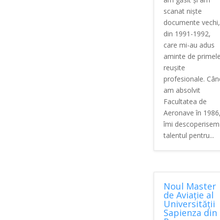
scanat niște
documente vechi,
din 1991-1992,
care mi-au adus
aminte de primel
reușite
profesionale. Cân
am absolvit
Facultatea de
Aeronave în 1986
îmi descoperisem
talentul pentru...
Noul Master
de Aviație al
Universității
Sapienza din