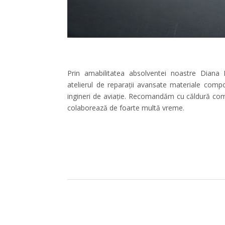
Prin amabilitatea absolventei noastre Diana 
atelierul de reparații avansate materiale comp
ingineri de aviație. Recomandăm cu căldură co
colaborează de foarte multă vreme.
Angajari de ingineri de aviatie