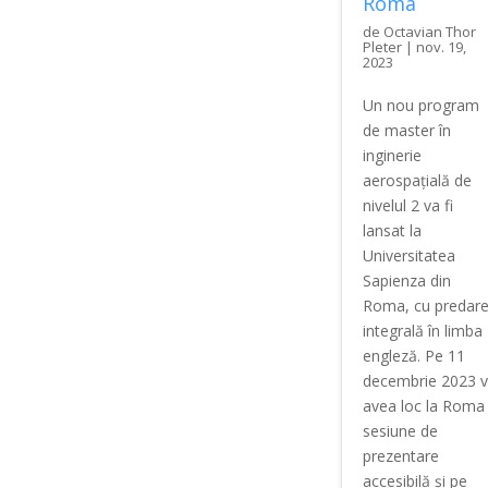
Roma
de
Octavian Thor
Pleter
|
nov. 19,
2023
Un nou program
de master în
inginerie
aerospațială de
nivelul 2 va fi
lansat la
Universitatea
Sapienza din
Roma, cu predar
integrală în limba
engleză. Pe 11
decembrie 2023 
avea loc la Roma
sesiune de
prezentare
accesibilă și pe