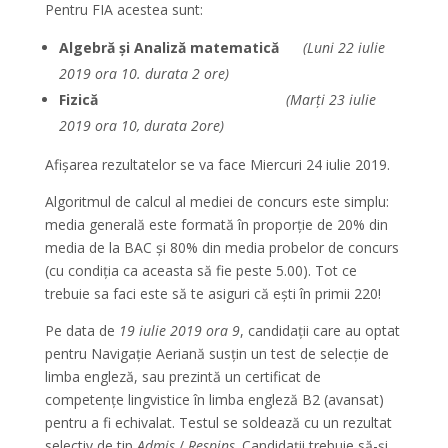
Pentru FIA acestea sunt:
Algebră și Analiză matematică
(Luni 22 iulie
2019 ora 10. durata 2 ore)
Fizică
(Marți 23 iulie
2019 ora 10, durata 2ore)
Afișarea rezultatelor se va face Miercuri 24 iulie 2019.
Algoritmul de calcul al mediei de concurs este simplu:
media generală este formată în proporție de 20% din
media de la BAC și 80% din media probelor de concurs
(cu condiția ca aceasta să fie peste 5.00). Tot ce
trebuie sa faci este să te asiguri că ești în primii 220!
Pe data de
19 iulie 2019 ora 9
, candidații care au optat
pentru Navigație Aeriană susțin un test de selecție de
limba engleză, sau prezintă un certificat de
competențe lingvistice în limba engleză B2 (avansat)
pentru a fi echivalat. Testul se soldează cu un rezultat
selectiv de tip
Admis
/
Respins
. Candidații trebuie să-și