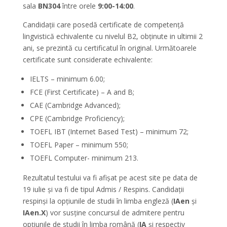
sala
BN304
între orele
9:00-14:00
.
Candidații care posedă certificate de competență
lingvistică echivalente cu nivelul B2, obținute in ultimii 2
ani, se prezintă cu certificatul în original. Următoarele
certificate sunt considerate echivalente:
IELTS – minimum 6.00;
FCE (First Certificate) – A and B;
CAE (Cambridge Advanced);
CPE (Cambridge Proficiency);
TOEFL IBT (Internet Based Test) – minimum 72;
TOEFL Paper – minimum 550;
TOEFL Computer- minimum 213.
Rezultatul testului va fi afișat pe acest site pe data de
19 iulie și va fi de tipul Admis / Respins. Candidații
respinși la opțiunile de studii în limba engleză (
IAen
și
IAen.X
) vor susține concursul de admitere pentru
opțiunile de studii în limba română (
IA
și respectiv