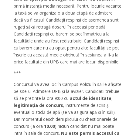
primă instanță media necesară. Pentru locurile vacante
la taxă se va organiza o a doua etapă de admitere
dacă va fi cazul. Candidații respinși de asemenea sunt
rugați să-și retragă dosarul în aceeași perioadă.
Candidații respinși cu barem se pot înmatricula la
facultățile unde au fost redistribuiți. Candidații respinși
cu barem care nu au optat pentru alte facultăți se pot
înscrie cu această medie obținută în sesiunea a II-a la
orice facultate din UPB care mai are locuri disponibile.
***
Concursul va avea loc în Campus Polizu în sălile afișate
pe site-ul Admitere UPB și la avizier. Candidații trebuie
să se prezinte la ora 9:00 cu
actul de identitate
,
legitimația de concurs
, instrumente de scris și
eventual o sticlă de apă (se va asigura apă și în săli).
Din momentul deschiderii plicului cu chestionarele de
concurs (la ora
10.00
) niciun candidat nu mai poate
intra în sala de concurs.
NU este permis accesul cu