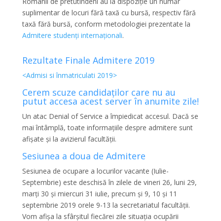
Românii de pretutindeni au la dispoziție un număr
suplimentar de locuri fără taxă cu bursă, respectiv fără
taxă fără bursă, conform metodologiei prezentate la
Admitere studenți internaționali
.
Rezultate Finale Admitere 2019
<Admisi si înmatriculati 2019>
Cerem scuze candidaților care nu au
putut accesa acest server în anumite zile!
Un atac Denial of Service a împiedicat accesul. Dacă se
mai întâmplă, toate informațiile despre admitere sunt
afișate și la avizierul facultății.
Sesiunea a doua de Admitere
Sesiunea de ocupare a locurilor vacante (Iulie-
Septembrie) este deschisă în zilele de vineri 26, luni 29,
marți 30 și miercuri 31 iulie, precum și 9, 10 și 11
septembrie 2019 orele 9-13 la secretariatul facultății.
Vom afișa la sfârșitul fiecărei zile situația ocupării