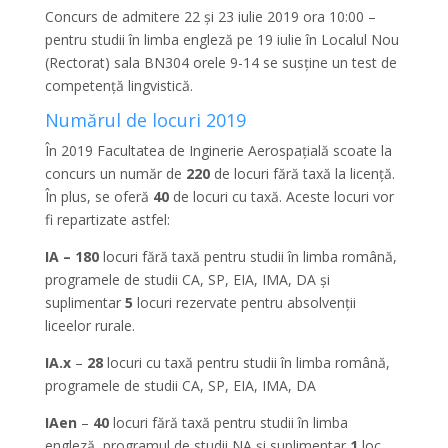
Concurs de admitere 22 și 23 iulie 2019 ora 10:00 –
pentru studii în limba engleză pe 19 iulie în Localul Nou
(Rectorat) sala BN304 orele 9-14 se susține un test de
competență lingvistică.
Numărul de locuri 2019
În 2019 Facultatea de Inginerie Aerospațială scoate la
concurs un număr de
220
de locuri fără taxă la licență.
În plus, se oferă
40
de locuri cu taxă. Aceste locuri vor
fi repartizate astfel:
IA – 180
locuri fără taxă pentru studii în limba română,
programele de studii CA, SP, EIA, IMA, DA și
suplimentar
5
locuri rezervate pentru absolvenții
liceelor rurale.
IA.x
–
28
locuri cu taxă pentru studii în limba română,
programele de studii CA, SP, EIA, IMA, DA
IAen
–
40
locuri fără taxă pentru studii în limba
engleză, programul de studii NA și suplimentar
1
loc