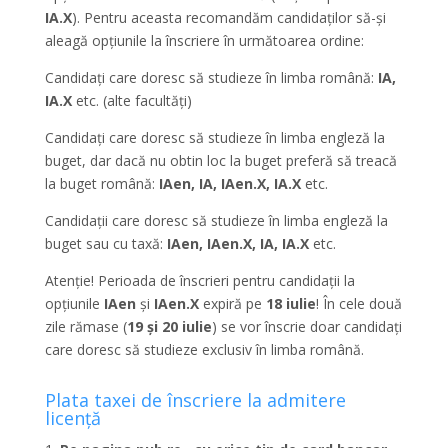
IA.X
). Pentru aceasta recomandăm candidaților să-și
aleagă opțiunile la înscriere în următoarea ordine:
Candidați care doresc să studieze în limba română:
IA,
IA.X
etc. (alte facultăți)
Candidați care doresc să studieze în limba engleză la
buget, dar dacă nu obtin loc la buget preferă să treacă
la buget română:
IAen, IA, IAen.X, IA.X
etc.
Candidații care doresc să studieze în limba engleză la
buget sau cu taxă:
IAen, IAen.X, IA, IA.X
etc.
Atenție! Perioada de înscrieri pentru candidații la
opțiunile
IAen
și
IAen.X
expiră pe
18 iulie
! În cele două
zile rămase (
19 și 20 iulie
) se vor înscrie doar candidați
care doresc să studieze exclusiv în limba română.
Plata taxei de înscriere la admitere
licență