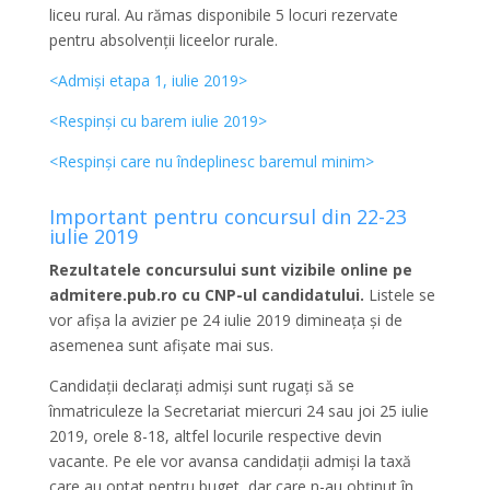
liceu rural. Au rămas disponibile 5 locuri rezervate
pentru absolvenții liceelor rurale.
<Admiși etapa 1, iulie 2019>
<Respinși cu barem iulie 2019>
<Respinși care nu îndeplinesc baremul minim>
Important pentru concursul din 22-23
iulie 2019
Rezultatele concursului sunt vizibile online pe
admitere.pub.ro cu CNP-ul candidatului.
Listele se
vor afișa la avizier pe 24 iulie 2019 dimineața și de
asemenea sunt afișate mai sus.
Candidații declarați admiși sunt rugați să se
înmatriculeze la Secretariat miercuri 24 sau joi 25 iulie
2019, orele 8-18, altfel locurile respective devin
vacante. Pe ele vor avansa candidații admiși la taxă
care au optat pentru buget, dar care n-au obținut în