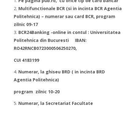
Pe pagina
pub.ro
, cu orice tip de card bancar
Multifunctionale BCR
(si in incinta BCR Agentia
Politehnica) – numerar sau card BCR,
program
zilnic 09-17
BCR24Banking -online
in contul : Universitatea
Politehnica din Bucuresti IBAN:
RO42RNCB0723000506250270,
CUI 4183199
Numerar, la ghiseu BRD
( in incinta BRD
Agentia Politehnica)
program zilnic 10-20
Numerar
, la Secretariat Facultate