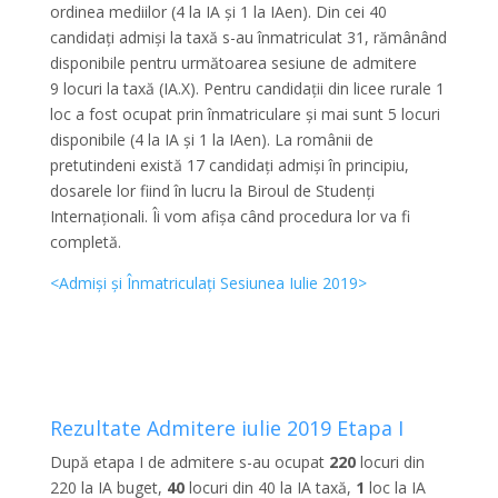
ordinea mediilor (4 la IA și 1 la IAen). Din cei 40
candidați admiși la taxă s-au înmatriculat 31, rămânând
disponibile pentru următoarea sesiune de admitere
9 locuri la taxă (IA.X). Pentru candidații din licee rurale 1
loc a fost ocupat prin înmatriculare și mai sunt 5 locuri
disponibile (4 la IA și 1 la IAen). La românii de
pretutindeni există 17 candidați admiși în principiu,
dosarele lor fiind în lucru la Biroul de Studenți
Internaționali. Îi vom afișa când procedura lor va fi
completă.
<Admiși și Înmatriculați Sesiunea Iulie 2019>
Admitere UPB
Rezultate Admitere iulie 2019 Etapa I
După etapa I de admitere s-au ocupat
220
locuri din
220 la IA buget,
40
locuri din 40 la IA taxă,
1
loc la IA