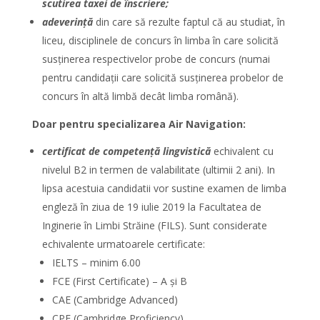
scutirea taxei de înscriere;
adeverință
din care să rezulte faptul că au studiat, în
liceu, disciplinele de concurs în limba în care solicită
susținerea respectivelor probe de concurs (numai
pentru candidații care solicită susținerea probelor de
concurs în altă limbă decât limba română).
Doar pentru specializarea Air Navigation:
certificat de competenţă lingvistică
echivalent cu
nivelul B2 in termen de valabilitate (ultimii 2 ani). In
lipsa acestuia candidatii vor sustine examen de limba
engleză în ziua de 19 iulie 2019 la Facultatea de
Inginerie în Limbi Străine (FILS). Sunt considerate
echivalente urmatoarele certificate:
IELTS – minim 6.00
FCE (First Certificate) – A și B
CAE (Cambridge Advanced)
CPE (Cambridge Proficiency)