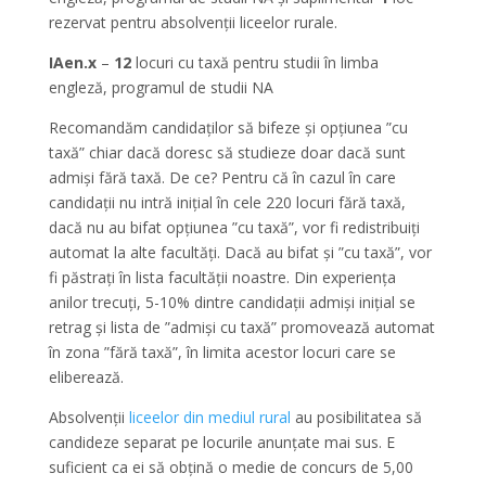
rezervat pentru absolvenții liceelor rurale.
IAen.x
–
12
locuri cu taxă pentru studii în limba
engleză, programul de studii NA
Recomandăm candidaților să bifeze și opțiunea ”cu
taxă” chiar dacă doresc să studieze doar dacă sunt
admiși fără taxă. De ce? Pentru că în cazul în care
candidații nu intră inițial în cele 220 locuri fără taxă,
dacă nu au bifat opțiunea ”cu taxă”, vor fi redistribuiți
automat la alte facultăți. Dacă au bifat și ”cu taxă”, vor
fi păstrați în lista facultății noastre. Din experiența
anilor trecuți, 5-10% dintre candidații admiși inițial se
retrag și lista de ”admiși cu taxă” promovează automat
în zona ”fără taxă”, în limita acestor locuri care se
eliberează.
Absolvenții
liceelor din mediul rural
au posibilitatea să
candideze separat pe locurile anunțate mai sus. E
suficient ca ei să obțină o medie de concurs de 5,00