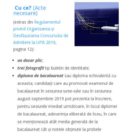
Cu ce?
(Acte
necesare)
(extras din
Regulamentul
privind Organizarea și
Desfășurarea Concursului de
Admitere la UPB 2019
,
pagina 12):
un dosar plic
;
trei fotografii
tip buletin de identitate;
diploma de bacalaureat
sau diploma echivalentă cu
aceasta; candidații care au promovat examenul de
bacalaureat în sesiunea iunie-iulie sau în sesiunea
august-septembrie 2019 pot prezenta la înscriere,
pentru sesiunile imediat următoare, în locul diplomei
de bacalaureat, adeverința eliberată de liceu, în care
se menționează atât media generală de la
bacalaureat cât și notele obținute la probele