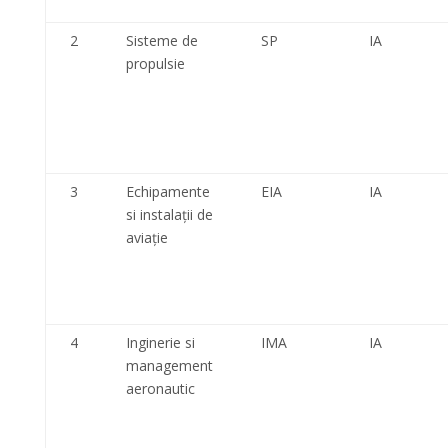
2
Sisteme de
SP
IA
propulsie
3
Echipamente
EIA
IA
si instalații de
aviație
4
Inginerie si
IMA
IA
management
aeronautic