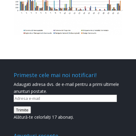
Primeste cele mai noi notificari!
Adaugati adresa dvs. de e-mail pentru a primi ultimele
anunturi postate.
Adresa
e-
Trimite
mail
Alătură-te celorlalți 17 abonați.
Anunturi recente