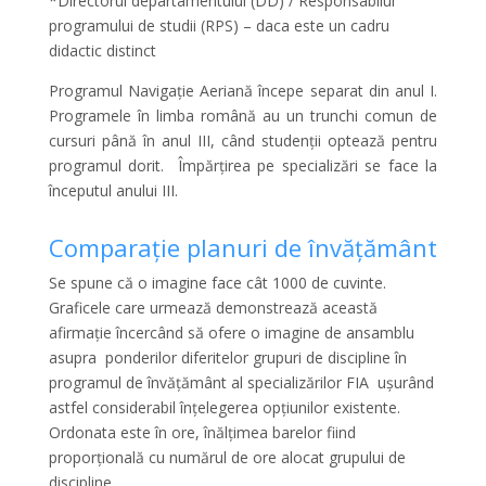
*Directorul departamentului (DD) / Responsabilul
programului de studii (RPS) – daca este un cadru
didactic distinct
Programul Navigație Aeriană începe separat din anul I.
Programele în limba română au un trunchi comun de
cursuri până în anul III, când studenții optează pentru
programul dorit. Împărțirea pe specializări se face la
începutul anului III.
Comparație planuri de învățământ
Se spune că o imagine face cât 1000 de cuvinte.
Graficele care urmează demonstrează această
afirmație încercând să ofere o imagine de ansamblu
asupra ponderilor diferitelor grupuri de discipline în
programul de învățământ al specializărilor FIA ușurând
astfel considerabil înțelegerea opțiunilor existente.
Ordonata este în ore, înălțimea barelor fiind
proporțională cu numărul de ore alocat grupului de
discipline.