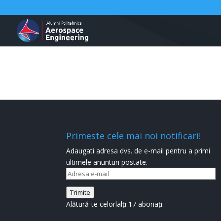
Primeste cele mai noi notificari!
Adaugati adresa dvs. de e-mail pentru a primi
ultimele anunturi postate.
Adresa
e-
Trimite
mail
Alătură-te celorlalți 17 abonați.