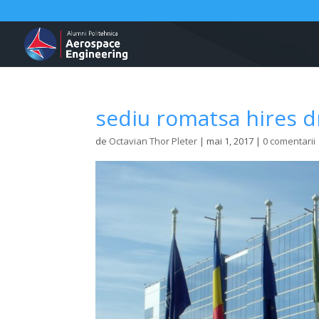
sediu romatsa hires d
de
Octavian Thor Pleter
|
mai 1, 2017
|
0 comentarii