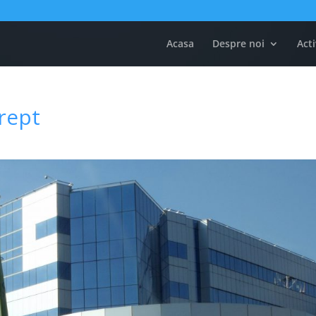
Acasa
Despre noi
Acti
rept