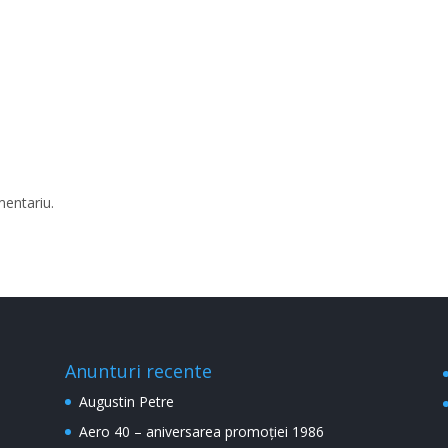
mentariu.
Anunturi recente
Augustin Petre
Aero 40 – aniversarea promoției 1986