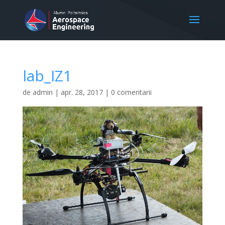
lab_IZ1
de
admin
|
apr. 28, 2017
|
0 comentarii