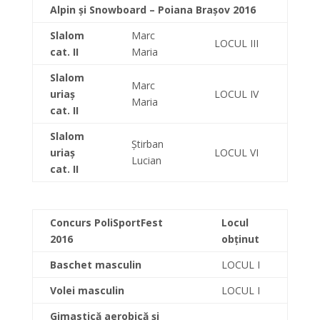
Alpin și Snowboard – Poiana Brașov 2016
Slalom
Marc
LOCUL III
cat. II
Maria
Slalom
Marc
uriaș
LOCUL IV
Maria
cat. II
Slalom
Știrban
uriaș
LOCUL VI
Lucian
cat. II
Concurs PoliSportFest
Locul
2016
obținut
Baschet masculin
LOCUL I
Volei masculin
LOCUL I
Gimastică aerobică și