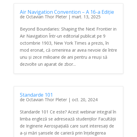
Air Navigation Convention – A 16-a Ediție
de
Octavian Thor Pleter
|
mart. 13, 2025
Beyond Boundaries: Shaping the Next Frontier in
Air Navigation Într-un editorial publicat pe 9
octombrie 1903, New York Times a prezis, în
mod eronat, că omenirea ar avea nevoie de între
unu și zece milioane de ani pentru a reuși să
dezvolte un aparat de zbor...
Standarde 101
de
Octavian Thor Pleter
|
oct. 20, 2024
Standarde 101 Ce este? Acest webinar integral în
limba engleză se adresează studenților Facultății
de Inginerie Aerospațială care sunt interesați de
a-și mări șansele de carieră prin înțelegerea