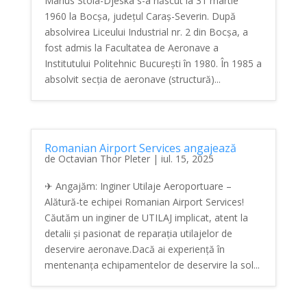
Marius Stoia-Djeska s-a născut la 31 martie
1960 la Bocșa, județul Caraș-Severin. După
absolvirea Liceului Industrial nr. 2 din Bocșa, a
fost admis la Facultatea de Aeronave a
Institutului Politehnic București în 1980. În 1985 a
absolvit secția de aeronave (structură)...
Romanian Airport Services angajează
de
Octavian Thor Pleter
|
iul. 15, 2025
✈ Angajăm: Inginer Utilaje Aeroportuare –
Alătură-te echipei Romanian Airport Services!
Căutăm un inginer de UTILAJ implicat, atent la
detalii și pasionat de reparația utilajelor de
deservire aeronave.Dacă ai experiență în
mentenanța echipamentelor de deservire la sol...