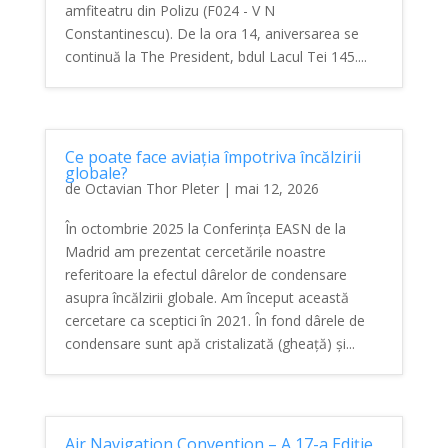
amfiteatru din Polizu (F024 - V N
Constantinescu). De la ora 14, aniversarea se
continuă la The President, bdul Lacul Tei 145....
Ce poate face aviația împotriva încălzirii
globale?
de
Octavian Thor Pleter
|
mai 12, 2026
În octombrie 2025 la Conferința EASN de la
Madrid am prezentat cercetările noastre
referitoare la efectul dârelor de condensare
asupra încălzirii globale. Am început această
cercetare ca sceptici în 2021. În fond dârele de
condensare sunt apă cristalizată (gheață) și...
Air Navigation Convention – A 17-a Ediție