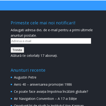
Primeste cele mai noi notificari!
Adaugati adresa dvs. de e-mail pentru a primi ultimele
anunturi postate.
Adresa
e-
Trimite
mail
Alătură-te celorlalți 17 abonați.
Anunturi recente
Augustin Petre
Aero 40 – aniversarea promoției 1986
Ce poate face aviația împotriva încălzirii globale?
Air Navigation Convention – A 17-a Ediție
Oportunități de studii la Institutul Von Karman