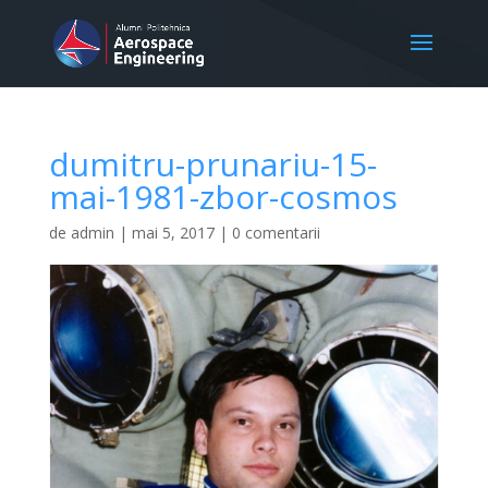
dumitru-prunariu-15-
mai-1981-zbor-cosmos
de
admin
|
mai 5, 2017
|
0 comentarii