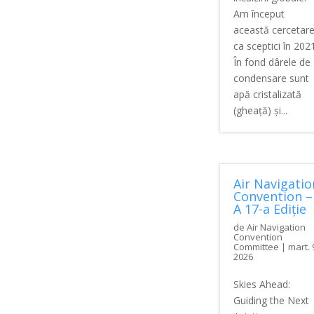
Am început
această cercetar
ca sceptici în 2021
În fond dârele de
condensare sunt
apă cristalizată
(gheață) și...
Air Navigatio
Convention –
A 17-a Ediție
de
Air Navigation
Convention
Committee
|
mart. 
2026
Skies Ahead:
Guiding the Next