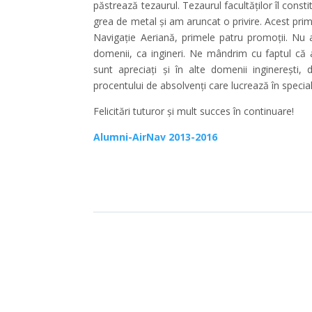
păstrează tezaurul. Tezaurul facultăților îl consti
grea de metal și am aruncat o privire. Acest prim
Navigație Aeriană, primele patru promoții. Nu a
domenii, ca ingineri. Ne mândrim cu faptul că a
sunt apreciați și în alte domenii inginerești
procentului de absolvenți care lucrează în special
Felicitări tuturor și mult succes în continuare!
Alumni-AirNav 2013-2016