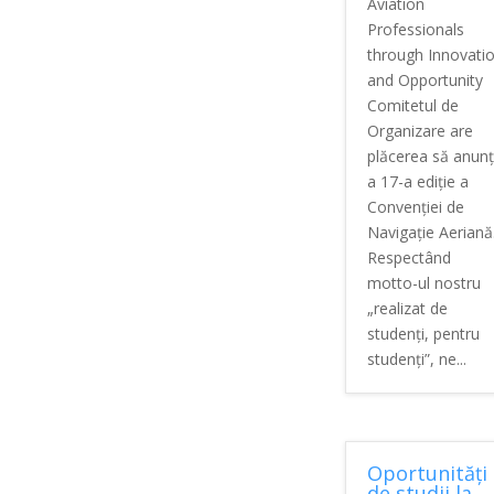
Aviation
Professionals
through Innovati
and Opportunity
Comitetul de
Organizare are
plăcerea să anun
a 17-a ediție a
Convenției de
Navigație Aeriană
Respectând
motto-ul nostru
„realizat de
studenți, pentru
studenți”, ne...
Oportunități
de studii la