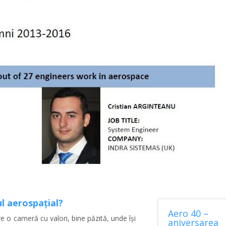
ul aerospațial?
Aero 40 –
re o cameră cu valori, bine păzită, unde își
aniversarea