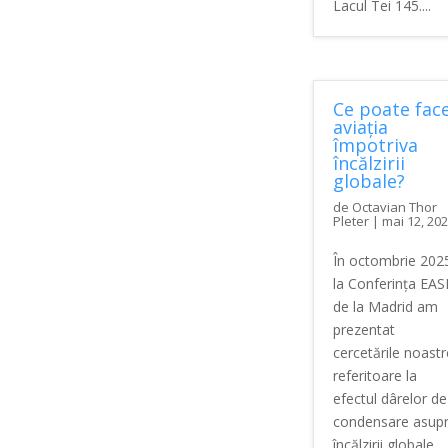
Lacul Tei 145....
Ce poate fac
aviația
împotriva
încălzirii
globale?
de
Octavian Thor
Pleter
|
mai 12, 20
În octombrie 202
la Conferința EA
de la Madrid am
prezentat
cercetările noastr
referitoare la
efectul dârelor de
condensare asup
încălzirii globale.