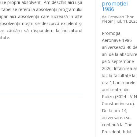
tuie proprii absolvenți. Am deschis aici ușa
promoției
1986
 tabel se referă la absolvenții programului
par aici absolvenții care lucrează în alte
de
Octavian Thor
Pleter
|
iul. 11, 202
bsolvenții noștri se descurcă excelent și
, dar căutăm să răspundem la indicatorul
Promoția
itate.
Aeronave 1986
aniversează 40 d
ani de la absolvir
pe 5 septembrie
2026. Întâlnirea a
loc la facultate la
ora 11, în marele
amfiteatru din
Polizu (F024 - V N
Constantinescu).
De la ora 14,
aniversarea se
continuă la The
President, bdul