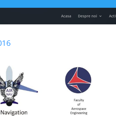
Acasa
Despre noi
Acti
016