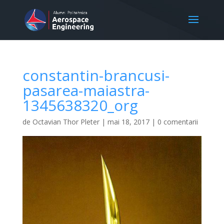
constantin-brancusi-
pasarea-maiastra-
1345638320_org
de
Octavian Thor Pleter
|
mai 18, 2017
|
0 comentarii