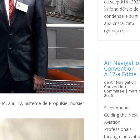
ca sceptici în 2021
În fond dârele de
condensare sunt
apă cristalizată
(gheață) și...
Air Navigatio
Convention –
A 17-a Ediție
de
Air Navigation
Convention
Committee
|
mart. 
2026
IA, anul IV, Sisteme de Propulsie, bursier
Skies Ahead:
Guiding the Next
Aviation
Professionals
through Innovati