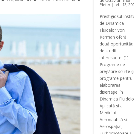
de
Octavian Thor
Pleter
|
feb. 13, 20
Prestigiosul Instit
de Dinamica
Fluidelor Von
Karman oferă
două oportunități
de studii
interesante: (1)
Programe de
pregătire scurte ș
programe pentru
elaborarea
disertației în
Dinamica Fluidelo
Aplicată și a
Mediului,
Aeronautică și
Aerospațial,
Turbomotoare și..