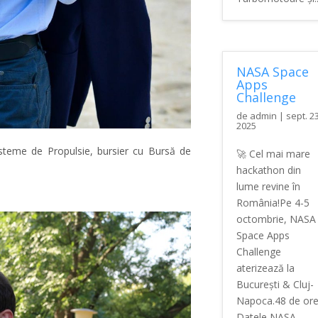
NASA Space
Apps
Challenge
de
admin
|
sept. 23
2025
isteme de Propulsie, bursier cu Bursă de
🚀 Cel mai mare
hackathon din
lume revine în
România!Pe 4-5
octombrie, NASA
Space Apps
Challenge
aterizează la
București & Cluj-
Napoca.48 de ore
Datele NASA.