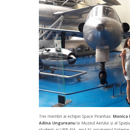
Trei membri ai echipei Space Piranhas:
Monica 
Adina Ungureanu
la Muzeul Aerului și al Spațiu
studenți ai UPB-FIA, anul IV, programul Sisteme 