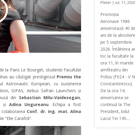
Pleter
|
iul. 11, 202
Promoția
Aeronave 1986
aniversează 40 d
ani de la absolvir
pe 5 septembrie
2026. Întâlnirea a
loc la facultate la
ora 11, în marele
amfiteatru din
de la Paris Le Bourget, studenții Facultății
Polizu (F024 - V N
nhas au câștigat prestigiosul
Premiu the
Constantinescu).
ul Astronautic European, cu susținerea
De la ora 14,
tion, GIFAS, Airbus Safran Launchers și
aniversarea se
mpusă din
Sebastian Milu-Vaidesegan
,
continuă la The
și
Adina Ungureanu
. Echipa a fost
President, bdul
 colaborarea
Conf. dr. ing. mat. Alina
Lacul Tei 145....
 ”Elie Carafoli”.