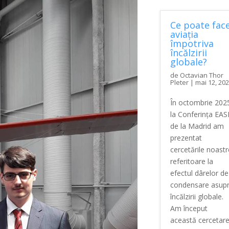
Ce poate fac
aviația
împotriva
încălzirii
globale?
de
Octavian Thor
Pleter
|
mai 12, 20
În octombrie 202
la Conferința EA
de la Madrid am
prezentat
cercetările noastr
referitoare la
efectul dârelor de
condensare asup
încălzirii globale.
Am început
această cercetar