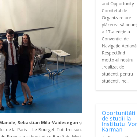
and Opportunity
Comitetul de
Organizare are
plăcerea să anun
a 17-a ediție a
Convenției de
Navigație Aeriană
Respectând
motto-ul nostru
„realizat de
studenți, pentru
studenți”, ne...
Oportunități
de studii la
Manole
,
Sebastian Milu-Vaidesegan
și
Institutul Vo
Karman
lui de la Paris – Le Bourget. Toți trei sunt
de Propulsie și bursieri cu Bursă de Merit