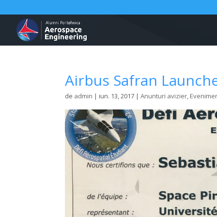
Airbus Safran Launche
de
admin
|
iun. 13, 2017
|
Anunturi avizier
,
Evenime