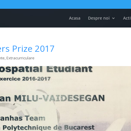
Acasa
Despre noi
Acti
rs Prize 2017
nte
,
Extracurriculare