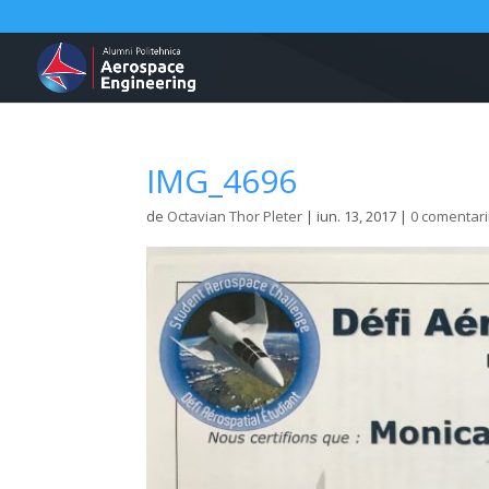
IMG_4696
de
Octavian Thor Pleter
|
iun. 13, 2017
|
0 comentari