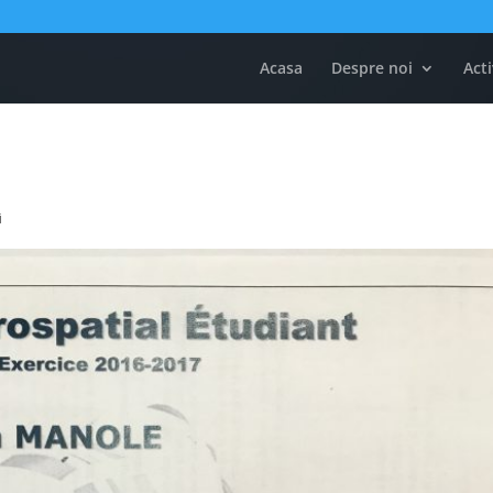
Acasa
Despre noi
Acti
i