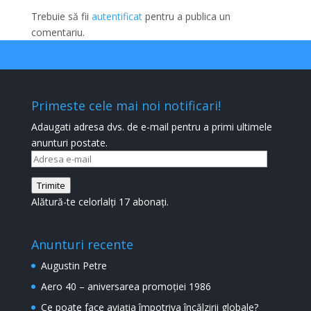
Trebuie să fii
autentificat
pentru a publica un
comentariu.
Primeste cele mai noi notificari!
Adaugati adresa dvs. de e-mail pentru a primi ultimele
anunturi postate.
Adresa
e-
Trimite
mail
Alătură-te celorlalți 17 abonați.
Anunturi recente
Augustin Petre
Aero 40 – aniversarea promoției 1986
Ce poate face aviația împotriva încălzirii globale?