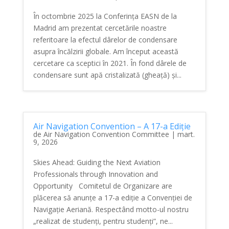
În octombrie 2025 la Conferința EASN de la
Madrid am prezentat cercetările noastre
referitoare la efectul dârelor de condensare
asupra încălzirii globale. Am început această
cercetare ca sceptici în 2021. În fond dârele de
condensare sunt apă cristalizată (gheață) și...
Air Navigation Convention – A 17-a Ediție
de
Air Navigation Convention Committee
|
mart.
9, 2026
Skies Ahead: Guiding the Next Aviation
Professionals through Innovation and
Opportunity Comitetul de Organizare are
plăcerea să anunțe a 17-a ediție a Convenției de
Navigație Aeriană. Respectând motto-ul nostru
„realizat de studenți, pentru studenți”, ne...