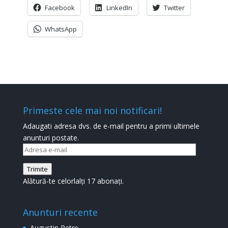
Facebook
LinkedIn
Twitter
WhatsApp
Primeste cele mai noi notificari!
Adaugati adresa dvs. de e-mail pentru a primi ultimele
anunturi postate.
Adresa
e-
Trimite
mail
Alătură-te celorlalți 17 abonați.
Anunturi recente
Augustin Petre