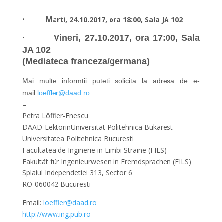
· M
arti
, 24.10.2017, ora 18:00, Sala JA 102
· Vineri
, 27.10.2017, ora 17:00, Sala
JA 102
(Mediateca franceza/germana)
Mai multe informtii puteti solicita la adresa de e-
mail
loeffler@daad.ro
.
–
Petra Löffler-Enescu
DAAD-LektorinUniversität Politehnica Bukarest
Universitatea Politehnica Bucuresti
Facultatea de Inginerie in Limbi Straine (FILS)
Fakultät für Ingenieurwesen in Fremdsprachen (FILS)
Splaiul Independetiei 313, Sector 6
RO-060042 Bucuresti
Email:
loeffler@daad.ro
http://www.ing.pub.ro