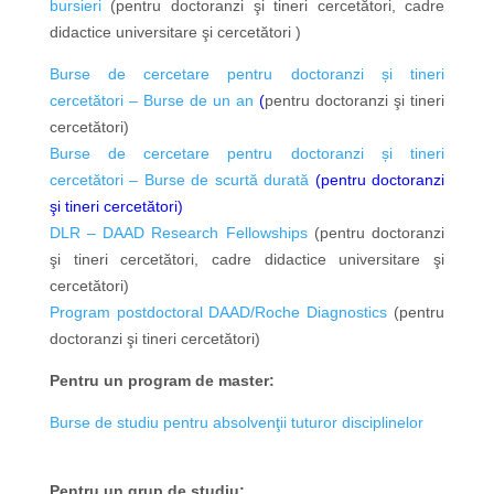
bursieri
(pentru
doctoranzi şi tineri cercetători,
cadre
didactice universitare şi cercetători
)
Burse de cercetare pentru doctoranzi și tineri
cercetători – Burse de un an
(
pentru doctoranzi şi
tineri
cercetători)
Burse de cercetare pentru doctoranzi și tineri
cercetători – Burse de scurtă durată
(pentru doctoranzi
şi
tineri cercetători)
DLR – DAAD Research Fellowships
(
pentru
doctoranzi
şi tineri cercetători, cadre didactice universitare şi
cercetători)
Program postdoctoral DAAD/Roche Diagnostics
(
pentru
doctoranzi şi tineri cercetători)
Pentru un program de master:
Burse de studiu pentru absolvenţii tuturor disciplinelor
Pentru un grup de studiu: