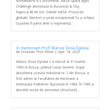
România!Pe 4-5 octombrie, NASA Space Apps
Challenge aterizează la București & Cluj-
Napoca.48 de ore. Datele NASA. Provocări
globale. Mentori și jurați excepționali.Tu și echipa
ta puteți fi parte dintr-o experiență...
In memoriam Prof. Marius Stoia-Djeska
de
Octavian Thor Pleter
|
sept. 18, 2025
Marius Stoia-Djeska s-a născut la 31 martie
1960 la Bocșa, județul Caraș-Severin. După
absolvirea Liceului Industrial nr. 2 din Bocșa, a
fost admis la Facultatea de Aeronave a
Institutului Politehnic București în 1980. În 1985 a
absolvit secția de aeronave (structură)...