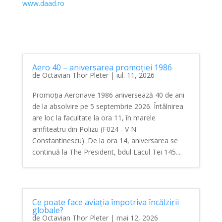
www.daad.ro
Aero 40 – aniversarea promoției 1986
de
Octavian Thor Pleter
|
iul. 11, 2026
Promoția Aeronave 1986 aniversează 40 de ani
de la absolvire pe 5 septembrie 2026. Întâlnirea
are loc la facultate la ora 11, în marele
amfiteatru din Polizu (F024 - V N
Constantinescu). De la ora 14, aniversarea se
continuă la The President, bdul Lacul Tei 145....
Ce poate face aviația împotriva încălzirii
globale?
de
Octavian Thor Pleter
|
mai 12, 2026