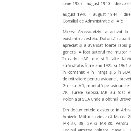
iunie 1935 – august 1940 – director tit
august 1940 – august 1944 – direc
Consiliul de Administraţie al IAR;
Mircea Grossu-Viziru a activat l
existenţa acesteia. Datorită capacit
apreciat şi a avansat foarte rapid 
general. A fost autorul mai multor in
în cadrul IAR, dar şi în alte fab
străinătate. Între anii 1925 și 1961 
în Romania; 4 în Franţa şi 5 în SU
de mitraliere pentru avioane“, brev
Grossu-IAR, montată pe avioanele I
7K. Turele Grossu-IAR au fost ex
Polonia şi SUA unde a obţinul Breve
Din documentele existente în Arhive
Arhivele Militare, reiese că Mircea G
IAR-37, 38, 39 şi IAR-80. Pentru 
Ordinul Virtutea Militara, clasa III.