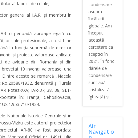
ular al fabricii de celule;
condensare
asupra
tor general al I.A.R. şi membru în
încălzirii
globale. Am
început
a IAR o perioadă aproape egală cu
această
ăţilor sale profesionale, a fost bine
cercetare ca
până la funcţia supremă de director
sceptici în
venţii şi proiecte valoroase aplicate
2021. În fond
rici de avioane din Romania şi din
dârele de
a brevetat 10 invenţii valoroase: una
condensare
A. Dintre aceste se remarcă „Nacela
sunt apă
et Ro.20588/1932, denumită şi Turela
cristalizată
AR Potez-XXV; IAR-37; 38, 38; SET-
(gheață) și...
portate în: Franţa, Cehoslovacia,
t US.1.953.710/1934.
le Naţionale Istorice Centrale şi în
rossu-Viziru este autorul proiectelor
Air
proiectul IAR-80 i-a fost acordata
Navigatio
n
 Din Monitorul Oficial nr. 149/1 iulie