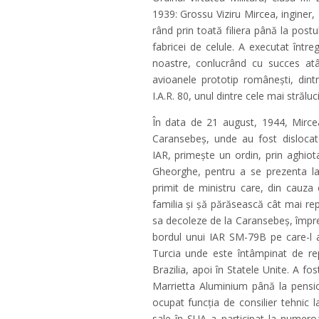
1939: Grossu Viziru Mircea, inginer, 
rând prin toată filiera până la post
fabricei de celule. A executat înt
noastre, conlucrând cu succes atât
avioanele prototip româneşti, dint
I.A.R. 80, unul dintre cele mai străluc
În data de 21 august, 1944, Mircea
Caransebeş, unde au fost dislocat
IAR, primeşte un ordin, prin aghiota
Gheorghe, pentru a se prezenta la 
primit de ministru care, din cauza e
familia şi şă părăsească cât mai re
sa decoleze de la Caransebeş, împreu
bordul unui IAR SM-79B pe care-l a
Turcia unde este întâmpinat de re
Brazilia, apoi în Statele Unite. A fo
Marrietta Aluminium până la pension
ocupat funcția de consilier tehnic l
sale în SUA a participat la numero