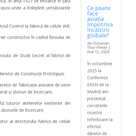
ică. În anul 1927 se întoarce în ţară
Ce poate
Braşov unde a îndeplinit următoarele
face
aviația
împotriva
iul Control la fabrica de celule IAR;
încălzirii
globale?
er constructor în cadrul Biroului de
de
Octavian
Thor Pleter
|
mai 12, 2026
oului de Studii Secret al fabricii de
În octombrie
2025 la
ierelor de Construcţii Prototipuri;
Conferința
EASN de la
erelor de fabricaţie avioane de serie
Madrid am
ral şi zboruri de încercare;
prezentat
 tuturor atelierelor existente din
cercetările
i zborurile de încercare;
noastre
referitoare la
or al directorului fabricii de celule
efectul
dârelor de