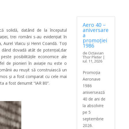
Aero 40 –
aniversare
că solidă, datând de la începutul
a
ației, trei români s-au evidențiat în
promoției
a, Aurel Vlaicu și Henri Coandă. Toți
1986
e, dând dovadă atât de potențial,dar
de
Octavian
peste posibilitățile economice ale
Thor Pleter
|
iul. 11, 2026
el de pionieri în aviație nu este o
românii au reușit să construiască un
Promoția
imos și a fost comparat cu cele mai
Aeronave
a a fost denumit “IAR 80”.
1986
aniversează
40 de ani de
la absolvire
pe 5
septembrie
2026.