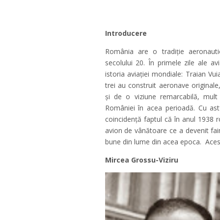
Introducere
România are o tradiție aeronauti
secolului 20. În primele zile ale avi
istoria aviației mondiale: Traian Vui
trei au construit aeronave original
și de o viziune remarcabilă, mult 
României în acea perioadă. Cu astf
coincidență faptul că în anul 1938 
avion de vânătoare ce a devenit fa
bune din lume din acea epoca. Acest
Mircea Grossu-Viziru