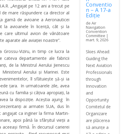
Conventio
I.A.R. „Angajat pe 12 ani a trecut pe
n – A 17-a
ul de mare răspundere ca director al
Ediție
rega gamă de avioane a Aeronauticei
de
Air
 la avioanele în licenţă, cât şi la
Navigation
Convention
re care ultimul avion de vânătoare
Committee
|
mart. 9, 2026
ite aparate ale aviaţiei noastre”.
 Grossu-Viziru, in timp ce lucra la
Skies Ahead:
e cateva departamente ale fabricii
Guiding the
nţi, de la Ministrul Aerului Jienescu
Next Aviation
Ministerul Aerului şi Marinei. Este
Professionals
venimentelor, îl sfătuieşte şă-şi ia
through
pede ţara. In urmatoarele zile, avea
Innovation
nă cu familia şi câţiva apropiaţi, la
and
vea la dispoziţie. Aceștia ajung în
Opportunity
prezentanți ai armatei SUA, dus în
Comitetul de
st angajat ca inginer la firma Martin-
Organizare
are, apoi până la sfârşitul vieţii a
are plăcerea
a aceeaşi firmă. În decursul carierei
să anunțe a
ase proiecte, fiind recunoscut mai