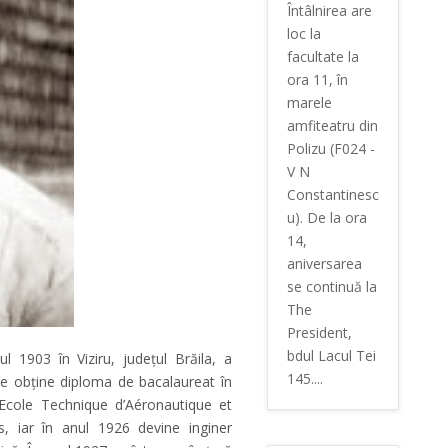
Întâlnirea are
loc la
facultate la
ora 11, în
marele
amfiteatru din
Polizu (F024 -
V N
Constantinesc
u). De la ora
14,
aniversarea
se continuă la
The
President,
bdul Lacul Tei
l 1903 în Viziru, județul Brăila, a
145....
nde obține diploma de bacalaureat în
 „Ecole Technique d’Aéronautique et
s, iar în anul 1926 devine inginer