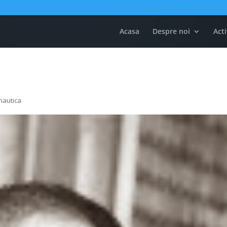
Acasa
Despre noi
Acti
onautica