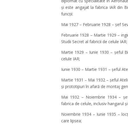
diplomat cu specialitate in Aeronaut
și este angajat la fabrica IAR din 
funcţii:
Mai 1927 – Februarie 1928 – șef Sevic
Februarie 1928 – Martie 1929 – ingin
Studii Secret al fabricii de celule IAR;
Martie 1929 – Iunie 1930 – șeful Bir
celule IAR;
Iunie 1930 – Martie 1931 – șeful Atel
Martie 1931 – Mai 1932 – șeful Ateli
şi prototipuri în afară de montaj gene
Mai 1932 – Noiembrie 1934 – șeful
fabrica de celule, inclusiv hangarul ş
Noiembrie 1934 – Iunie 1935 – locţiit
care lipsea;