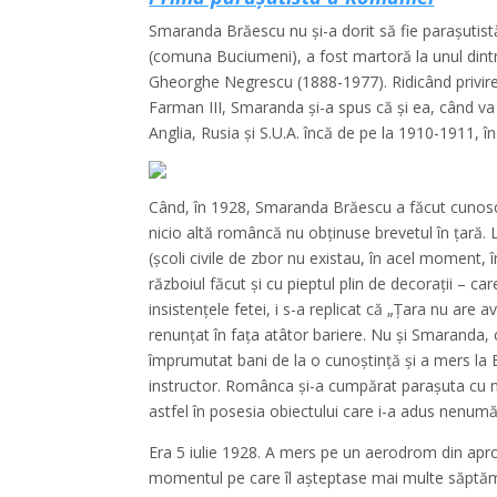
Smaranda Brăescu nu şi-a dorit să fie paraşutistă
(comuna Buciumeni), a fost martoră la unul dintre
Gheorghe Negrescu (1888-1977). Ridicând privirea
Farman III, Smaranda şi-a spus că şi ea, când va 
Anglia, Rusia şi S.U.A. încă de pe la 1910-1911, în
Când, în 1928, Smaranda Brăescu a făcut cunoscut
nicio altă româncă nu obţinuse brevetul în ţară. 
(şcoli civile de zbor nu existau, în acel moment,
războiul făcut şi cu pieptul plin de decoraţii – ca
insistenţele fetei, i s-a replicat că „Ţara nu are av
renunţat în faţa atâtor bariere. Nu şi Smaranda, c
împrumutat bani de la o cunoştinţă şi a mers la 
instructor. Românca şi-a cumpărat paraşuta cu nu
astfel în posesia obiectului care i-a adus nenumăr
Era 5 iulie 1928. A mers pe un aerodrom din aprop
momentul pe care îl aşteptase mai multe săptămâni