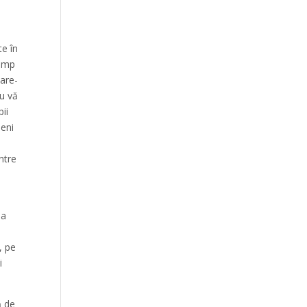
te în
Timp
care-
Nu vă
ii
ieni
ntre
ua
, pe
i
ă de