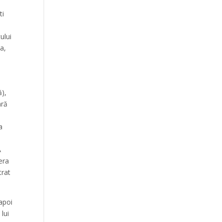
ti
ului
a,
ă),
ară
a
A
era
trat
 apoi
lui