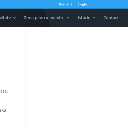
Română
English
vitate
Zona pentru membri
Istorie
Contact
oase,
a
i să