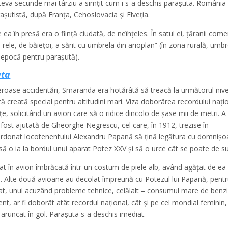
câteva secunde mai târziu a simţit cum i s-a deschis paraşuta. România
şutistă, după Franţa, Cehoslovacia şi Elveţia.
ea în presă era o fiinţă ciudată, de neînţeles. În satul ei, ţăranii com
rele, de băieţoi, a sărit cu umbrela din arioplan” (în zona rurală, umbr
n epocă pentru paraşută).
uta
eroase accidentări, Smaranda era hotărâtă să treacă la următorul nive
ă creată special pentru altitudini mari. Viza doborârea recordului naţio
ţe, solicitând un avion care să o ridice dincolo de şase mii de metri. A
a fost ajutată de Gheorghe Negrescu, cel care, în 1912, trezise în
 ordonat locotenentului Alexandru Papană să ţină legătura cu domnişo
 să o ia la bordul unui aparat Potez XXV şi să o urce cât se poate de su
at în avion îmbrăcată într-un costum de piele alb, având agăţat de ea
ea. Alte două avioane au decolat împreună cu Potezul lui Papană, pentr
nat, unul acuzând probleme tehnice, celălalt – consumul mare de benzi
, ar fi doborât atât recordul naţional, cât şi pe cel mondial feminin,
a aruncat în gol. Parașuta s-a deschis imediat.