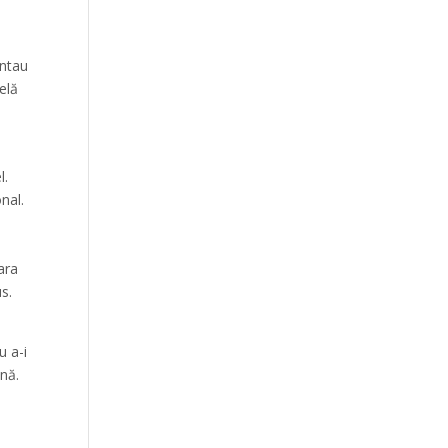
entau
elă
l.
nal.
ara
s.
u a-i
nă.