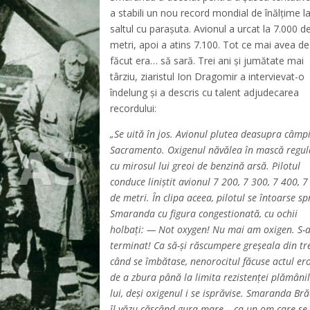
a stabili un nou record mondial de înălţime l
saltul cu paraşuta. Avionul a urcat la 7.000 d
metri, apoi a atins 7.100. Tot ce mai avea de
făcut era… să sară. Trei ani şi jumătate mai
târziu, ziaristul Ion Dragomir a intervievat-o
îndelung şi a descris cu talent adjudecarea
recordului:
„Se uită în jos. Avionul plutea deasupra câmpi
Sacramento. Oxigenul năvălea în mască regul
cu mirosul lui greoi de benzină arsă. Pilotul
conduce liniştit avionul 7 200, 7 300, 7 400, 
de metri. În clipa aceea, pilotul se întoarse sp
Smaranda cu figura congestionată, cu ochii
holbaţi: — Not oxygen! Nu mai am oxigen. S-
terminat! Ca să-şi răscumpere greşeala din tr
când se îmbătase, nenorocitul făcuse actul ero
de a zbura până la limita rezistenţei plămâni
lui, deşi oxigenul i se isprăvise. Smaranda Br
îl văzu căscând gura mare – ca un om care se