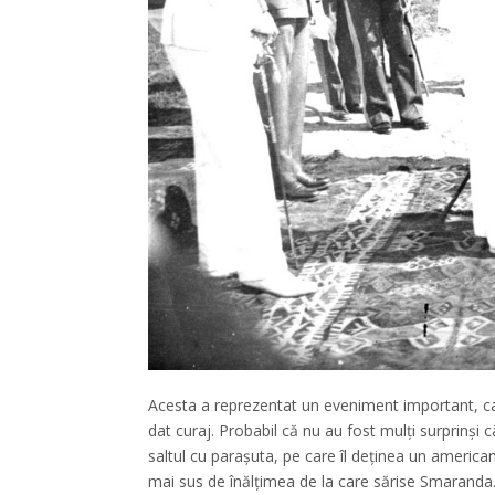
Acesta a reprezentat un eveniment important, car
dat curaj. Probabil că nu au fost mulţi surprinşi
saltul cu paraşuta, pe care îl deţinea un america
mai sus de înălţimea de la care sărise Smaranda. I