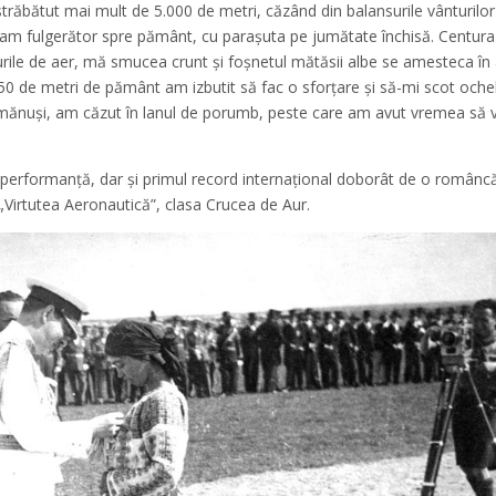
ăbătut mai mult de 5.000 de metri, căzând din balansurile vânturilor
eam fulgerător spre pământ, cu paraşuta pe jumătate închisă. Centur
rile de aer, mă smucea crunt şi foşnetul mătăsii albe se amesteca în
a 50 de metri de pământ am izbutit să fac o sforţare şi să-mi scot ochela
n mănuşi, am căzut în lanul de porumb, peste care am avut vremea să 
 performanţă, dar şi primul record internaţional doborât de o româncă
l „Virtutea Aeronautică”, clasa Crucea de Aur.