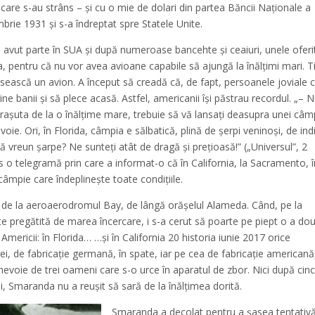
i care s-au strâns – şi cu o mie de dolari din partea Băncii Naţionale a
rie 1931 şi s-a îndreptat spre Statele Unite.
avut parte în SUA și după numeroase bancehte și ceaiuri, unele oferi
ta, pentru că nu vor avea avioane capabile să ajungă la înălţimi mari. 
sească un avion. A început să creadă că, de fapt, persoanele joviale 
e banii şi să plece acasă. Astfel, americanii îşi păstrau recordul. „– 
raşuta de la o înălţime mare, trebuie să vă lansaţi deasupra unei câmp
oie. Ori, în Florida, câmpia e sălbatică, plină de şerpi veninoşi, de ind
 vreun şarpe? Ne sunteţi atât de dragă şi preţioasă!” („Universul”, 2
is o telegramă prin care a informat-o că în California, la Sacramento, î
câmpie care îndeplineşte toate condiţiile.
i de la aeroaerodromul Bay, de lângă orăşelul Alameda. Când, pe la
te pregătită de marea încercare, i s-a cerut să poarte pe piept o a do
mericii: în Florida… …și în California 20 historia iunie 2017 orice
i, de fabricaţie germană, în spate, iar pe cea de fabricaţie americană
nevoie de trei oameni care s-o urce în aparatul de zbor. Nici după cinc
ni, Smaranda nu a reuşit să sară de la înălţimea dorită.
Smaranda a decolat pentru a şasea tentativ