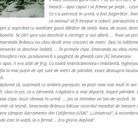
îneacă – apoi capul i se frânse pe piept… Leşi
Ce s-a petrecut în urmă, a fost fulgerător. Îna
ca avionul să fi început a coborî, paraşutista 
igen şi aspirând cu aviditate gazul dătător de viaţă. Avea, de acum, dest
utelie. Se târî spre uşa deschisă a carlingii şi ieşi afară. … Puse un pic
. Smaranda Brăescu nu căzu decât vreo cincizeci de metri. Deşi la înălţim
 Heinecke se deschise îndată. … În primele clipe, Smaranda nu văzu nimi
atmosfera rece, produseseră o pojghiţă de gheaţă care [îi] întunecase
 Şi apoi, îi era atât de frig. Cu toată îmbrăcămintea-i îmblănită, îngheţas
fla la mai puţin de opt sute de metri de pământ, exact deasupra laculu
tă.
jduind că, susţinută cu ambele paraşute, va pluti ceva mai mult în aer
lt, căzu în jos, ca o zdreanţă, trăgând-o şi mai departe, înspre pământ.
eva clipe, lacul rămase în urmă. … Jos se întindea un lan de secară. Se
simţi că leşină. Smaranda Brăescu bătuse recordul mondial de lansare 
upra câmpiei Sacramento din California (USA)”. („Universul”, 6 noiembri
a este în viaţă, la o fermă … Era gloria deplină”.