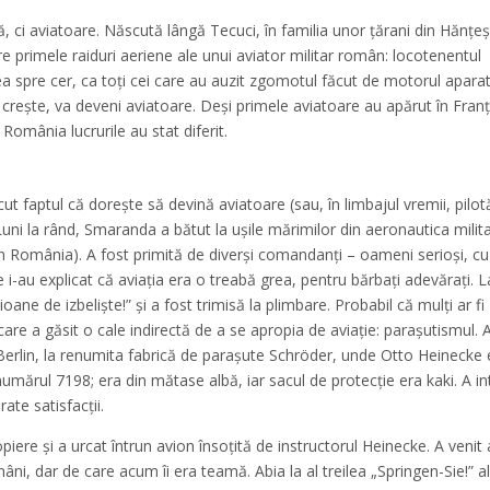
, ci aviatoare. Născută lângă Tecuci, în familia unor ţărani din Hănţeş
 primele raiduri aeriene ale unui aviator militar român: locotenentul
 spre cer, ca toţi cei care au auzit zgomotul făcut de motorul aparat
creşte, va deveni aviatoare. Deşi primele aviatoare au apărut în Franţ
 România lucrurile au stat diferit.
 faptul că doreşte să devină aviatoare (sau, în limbajul vremii, pilot
Luni la rând, Smaranda a bătut la uşile mărimilor din aeronautica milit
 în România). A fost primită de diverşi comandanţi – oameni serioşi, cu
re i-au explicat că aviaţia era o treabă grea, pentru bărbaţi adevăraţi. L
ioane de izbelişte!” şi a fost trimisă la plimbare. Probabil că mulţi ar fi
are a găsit o cale indirectă de a se apropia de aviaţie: paraşutismul. 
Berlin, la renumita fabrică de paraşute Schröder, unde Otto Heinecke 
mărul 7198; era din mătase albă, iar sacul de protecţie era kaki. A in
ate satisfacţii.
iere şi a urcat întrun avion însoţită de instructorul Heinecke. A venit
, dar de care acum îi era teamă. Abia la al treilea „Springen-Sie!” al 