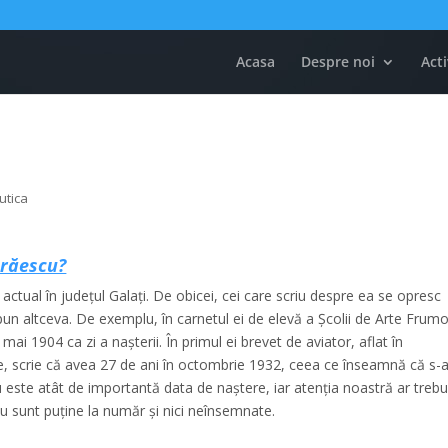
Acasa
Despre noi
Acti
utica
Brăescu?
ctual în județul Galați. De obicei, cei care scriu despre ea se opresc
n altceva. De exemplu, în carnetul ei de elevă a Şcolii de Arte Frum
ai 1904 ca zi a naşterii. În primul ei brevet de aviator, aflat în
e, scrie că avea 27 de ani în octombrie 1932, ceea ce înseamnă că s-
 este atât de importantă data de naștere, iar atenția noastră ar trebu
nu sunt puține la număr și nici neînsemnate.