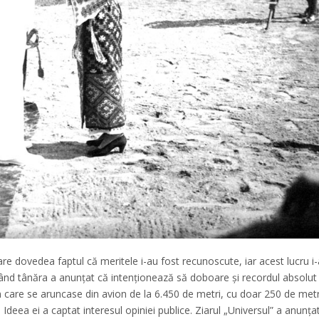
e dovedea faptul că meritele i-au fost recunoscute, iar acest lucru i-
 când tânăra a anunţat că intenţionează să doboare şi recordul absolut 
n care se aruncase din avion de la 6.450 de metri, cu doar 250 de metr
deea ei a captat interesul opiniei publice. Ziarul „Universul” a anunţa