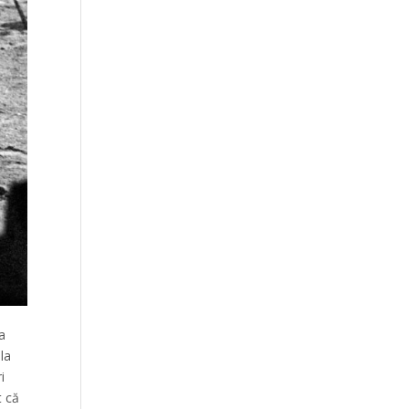
a
la
i
t că