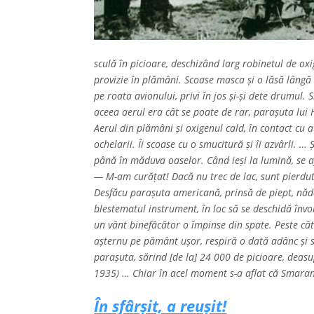
sculă în picioare, deschizând larg robinetul de ox
provizie în plămâni. Scoase masca şi o lăsă lângă b
pe roata avionului, privi în jos şi-şi dete drumul
aceea aerul era cât se poate de rar, paraşuta lui
Aerul din plămâni şi oxigenul cald, în contact cu 
ochelarii. Îi scoase cu o smucitură şi îi azvârli. …
până în măduva oaselor. Când ieşi la lumină, se a
— M-am curăţat! Dacă nu trec de lac, sunt pierdu
Desfăcu paraşuta americană, prinsă de piept, nădă
blestematul instrument, în loc să se deschidă învo
un vânt binefăcător o împinse din spate. Peste cât
aşternu pe pământ uşor, respiră o dată adânc şi 
paraşuta, sărind [de la] 24 000 de picioare, deas
1935) … Chiar în acel moment s-a aflat că Smarand
În sfârşit, a reușit!