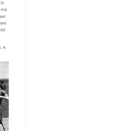
 în
a mă
 aer
rii.
văd
. A