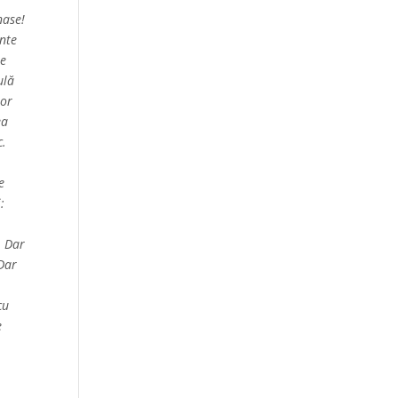
nase!
inte
se
ulă
ior
ea
c.
e
i:
. Dar
 Dar
cu
e