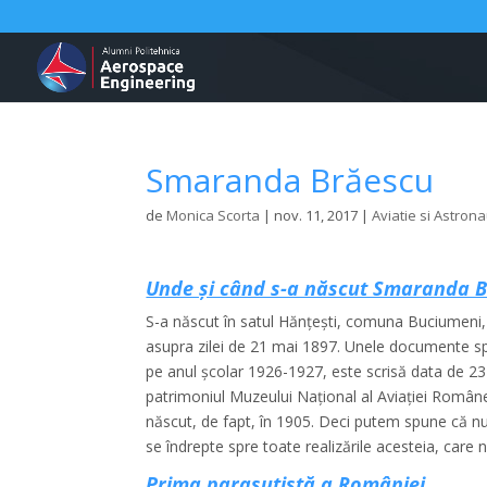
Smaranda Brăescu
de
Monica Scorta
|
nov. 11, 2017
|
Aviatie si Astrona
Unde și când s-a născut Smaranda 
S-a născut în satul Hănțești, comuna Buciumeni, a
asupra zilei de 21 mai 1897. Unele documente spu
pe anul şcolar 1926-1927, este scrisă data de 23 m
patrimoniul Muzeului Naţional al Aviaţiei Român
născut, de fapt, în 1905. Deci putem spune că nu
se îndrepte spre toate realizările acesteia, care 
Prima parașutistă a României