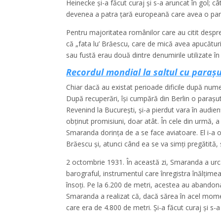
Heinecke şi-a făcut curaj şi s-a aruncat în gol; 
devenea a patra ţară europeană care avea o para
Pentru majoritatea românilor care au citit despre 
că „fata lu’ Brăescu, care de mică avea apucături 
sau fustă erau două dintre denumirile utilizate î
Recordul mondial la saltul cu paraș
Chiar dacă au existat perioade dificile după num
După recuperări, își cumpără din Berlin o parașut
Revenind la Bucureşti, şi-a pierdut vara în audien
obţinut promisiuni, doar atât. În cele din urmă, 
Smaranda dorinţa de a se face aviatoare. El i-a
Brăescu şi, atunci când ea se va simţi pregătită,
2 octombrie 1931. În această zi, Smaranda a urc
barograful, instrumentul care înregistra înălţim
însoţi. Pe la 6.200 de metri, acestea au abando
Smaranda a realizat că, dacă sărea în acel moment
care era de 4.800 de metri. Şi-a făcut curaj şi s-