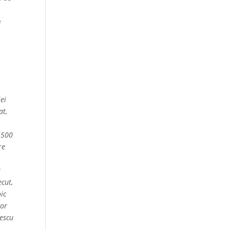
a
e
ei
at,
7 500
re
a
ecut,
ic
lor
ăescu