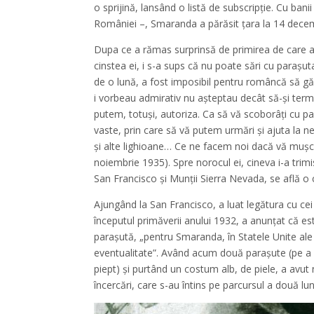
o sprijină, lansând o listă de subscripţie. Cu bani
României –, Smaranda a părăsit ţara la 14 decemb
Dupa ce a rămas surprinsă de primirea de care a 
cinstea ei, i s-a sups că nu poate sări cu paraşu
de o lună, a fost imposibil pentru româncă să gă
i vorbeau admirativ nu aşteptau decât să-şi termin
putem, totuşi, autoriza. Ca să vă scoborâţi cu pa
vaste, prin care să vă putem urmări şi ajuta la nev
şi alte lighioane… Ce ne facem noi dacă vă muşcă
noiembrie 1935). Spre norocul ei, cineva i-a trim
San Francisco şi Munţii Sierra Nevada, se află o 
Ajungând la San Francisco, a luat legătura cu ce
începutul primăverii anului 1932, a anunţat că es
paraşută, „pentru Smaranda, în Statele Unite ale A
eventualitate”. Având acum două paraşute (pe a e
piept) şi purtând un costum alb, de piele, a avut 
încercări, care s-au întins pe parcursul a două lu