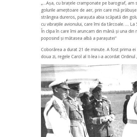
„…Aşa, cu braţele cramponate pe barograf, am str
golurile ameţitoare de aer, prin care mă prăbuş
strângea dureros, paraşuta abia scăpată din golu
cu vibraţiile avionului, care îmi da târcoale. … L
În clipa în care îmi aruncam din mână şi una di
poposind şi mătasea albă a paraşutei”
Coborârea a durat 21 de minute. A fost prima ei
doua zi, regele Carol al II-lea i-a acordat Ordinu