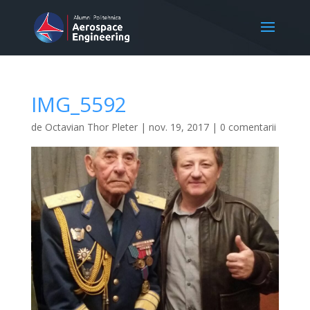
IMG_5592
de
Octavian Thor Pleter
|
nov. 19, 2017
|
0 comentarii