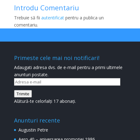
Introdu Comentariu
Trebuie să fii
autentificat
pentru a publica un
comentariu.
Primeste cele mai noi notificari!
Adaugati adresa dvs. de e-mail pentru a primi ultimele
anunturi postate.
Adresa
e-
Trimite
mail
Alătură-te celorlalți 17 abonați.
Anunturi recente
Augustin Petre
Aero 40 – aniversarea promoției 1986