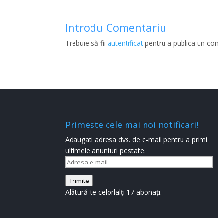
Introdu Comentariu
Trebuie să fii
autentificat
pentru a publica un co
Primeste cele mai noi notificari!
Adaugati adresa dvs. de e-mail pentru a primi
ultimele anunturi postate.
Adresa
e-
Trimite
mail
Alătură-te celorlalți 17 abonați.