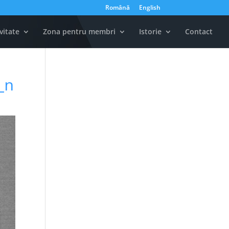
Română
English
vitate
Zona pentru membri
Istorie
Contact
_n