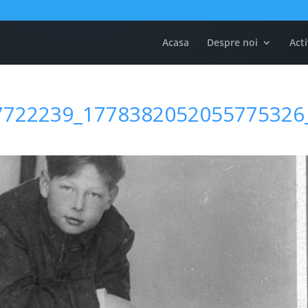
Acasa
Despre noi
Acti
7722239_1778382052055775326