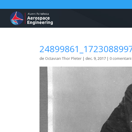
24899861_172308899
de
Octavian Thor Pleter
|
dec. 9, 2017
|
0 comentarii