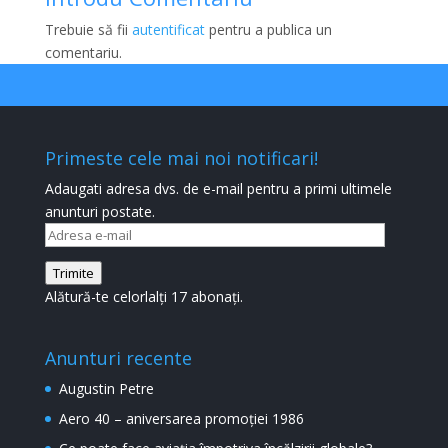
Trebuie să fii
autentificat
pentru a publica un
comentariu.
Primeste cele mai noi notificari!
Adaugati adresa dvs. de e-mail pentru a primi ultimele
anunturi postate.
Adresa
e-
Trimite
mail
Alătură-te celorlalți 17 abonați.
Anunturi recente
Augustin Petre
Aero 40 – aniversarea promoției 1986