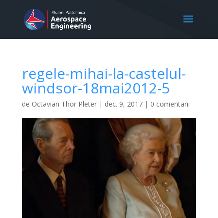
regele-mihai-la-castelul-
windsor-18mai2012-5
de
Octavian Thor Pleter
|
dec. 9, 2017
|
0 comentarii