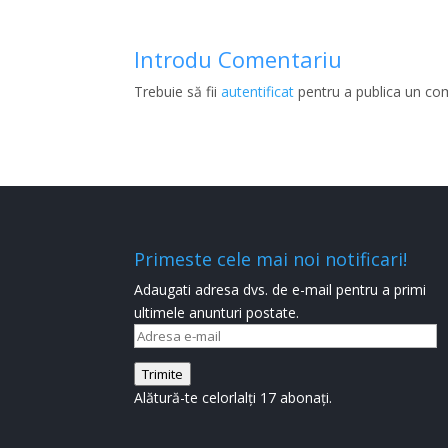
Introdu Comentariu
Trebuie să fii
autentificat
pentru a publica un co
Primeste cele mai noi notificari!
Adaugati adresa dvs. de e-mail pentru a primi
ultimele anunturi postate.
Adresa
e-
Trimite
mail
Alătură-te celorlalți 17 abonați.