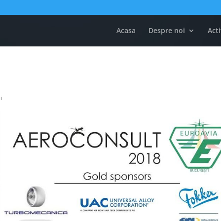
Acasa
Despre noi
Acti
i