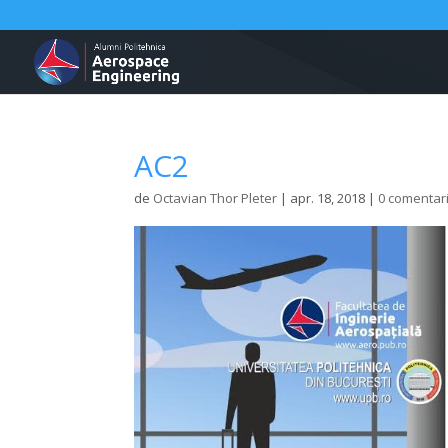
AC2
de
Octavian Thor Pleter
|
apr. 18, 2018
|
0 comentari