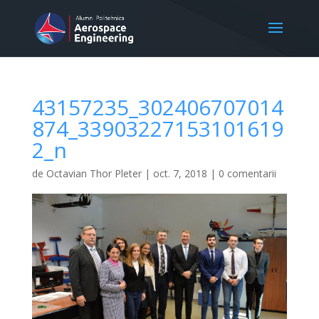
43157235_302406707014
874_33903227153101619
2_n
de
Octavian Thor Pleter
|
oct. 7, 2018
|
0 comentarii