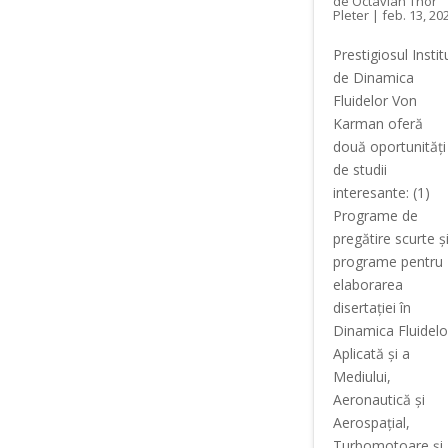
de
Octavian Thor
Pleter
|
feb. 13, 20
Prestigiosul Instit
de Dinamica
Fluidelor Von
Karman oferă
două oportunități
de studii
interesante: (1)
Programe de
pregătire scurte ș
programe pentru
elaborarea
disertației în
Dinamica Fluidelo
Aplicată și a
Mediului,
Aeronautică și
Aerospațial,
Turbomotoare și..