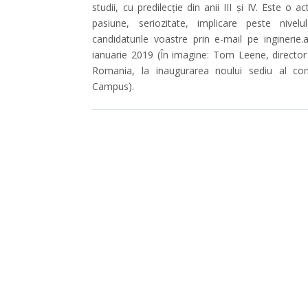
studii, cu predilecție din anii III și IV. Este o a
pasiune, seriozitate, implicare peste nivel
candidaturile voastre prin e-mail pe ingineri
ianuarie 2019 (În imagine: Tom Leene, directo
Romania, la inaugurarea noului sediu al co
Campus).