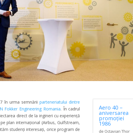
017 în urma semnării
parteneriatului dintre
Aero 40 –
GKN Fokker Engineering Romania
. În cadrul
aniversarea
ectarea direct de la ingineri cu experiență
promoției
 pe plan internațional (Airbus, Gulfstream,
1986
rutăm studenți interesați, orice program de
de
Octavian Thor