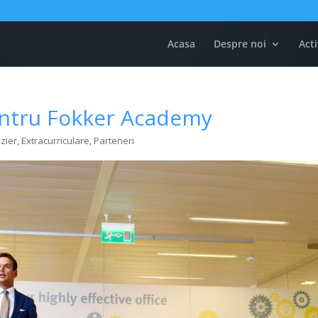
Acasa
Despre noi
Acti
entru Fokker Academy
izier
,
Extracurriculare
,
Parteneri