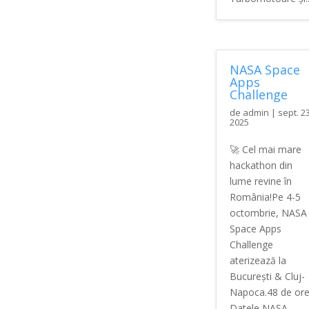
NASA Space
Apps
Challenge
de
admin
|
sept. 23
2025
🚀 Cel mai mare
hackathon din
lume revine în
România!Pe 4-5
octombrie, NASA
Space Apps
Challenge
aterizează la
București & Cluj-
Napoca.48 de ore
Datele NASA.