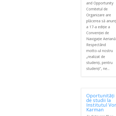
and Opportunity
Comitetul de
Organizare are
plăcerea să anun
a 17-a ediție a
Convenției de
Navigație Aeriană
Respectând
motto-ul nostru
„realizat de
studenți, pentru
studenți”, ne...
Oportunități
de studii la
Institutul Vo
Karman