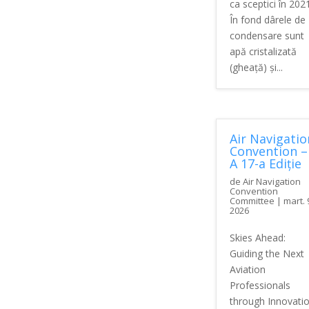
ca sceptici în 2021
În fond dârele de
condensare sunt
apă cristalizată
(gheață) și...
Air Navigatio
Convention –
A 17-a Ediție
de
Air Navigation
Convention
Committee
|
mart. 
2026
Skies Ahead:
Guiding the Next
Aviation
Professionals
through Innovati