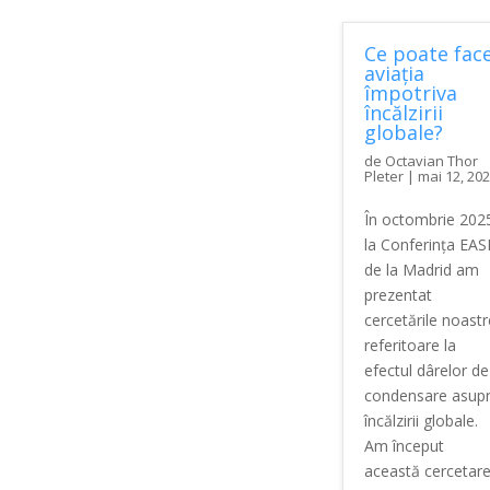
Ce poate fac
aviația
împotriva
încălzirii
globale?
de
Octavian Thor
Pleter
|
mai 12, 20
În octombrie 202
la Conferința EA
de la Madrid am
prezentat
cercetările noastr
referitoare la
efectul dârelor de
condensare asup
încălzirii globale.
Am început
această cercetar