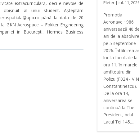
Pleter
|
iul. 11, 202
ctivitate extracurriculară, deci e nevoie de
ul obișnuit al unui student. Așteptăm
Promoția
e.aerospatiala@upb.ro până la data de 20
Aeronave 1986
r la GKN Aerospace – Fokker Engineering
aniversează 40 d
mpaniei în București, Hermes Business
ani de la absolvir
pe 5 septembrie
2026. Întâlnirea a
loc la facultate la
ora 11, în marele
amfiteatru din
Polizu (F024 - V N
Constantinescu).
De la ora 14,
aniversarea se
continuă la The
President, bdul
Lacul Tei 145....