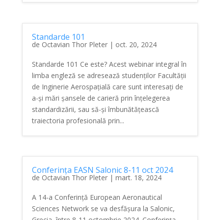
Standarde 101
de
Octavian Thor Pleter
|
oct. 20, 2024
Standarde 101 Ce este? Acest webinar integral în
limba engleză se adresează studenților Facultății
de Inginerie Aerospațială care sunt interesați de
a-și mări șansele de carieră prin înțelegerea
standardizării, sau să-și îmbunătățească
traiectoria profesională prin...
Conferința EASN Salonic 8-11 oct 2024
de
Octavian Thor Pleter
|
mart. 18, 2024
A 14-a Conferință European Aeronautical
Sciences Network se va desfășura la Salonic,
Grecia, între 8-11 octombrie 2024. Conferința