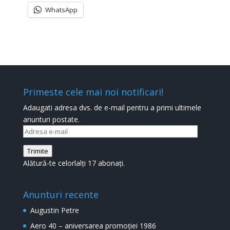
WhatsApp
Primeste cele mai noi notificari!
Adaugati adresa dvs. de e-mail pentru a primi ultimele
anunturi postate.
Adresa
e-
Trimite
mail
Alătură-te celorlalți 17 abonați.
Anunturi recente
Augustin Petre
Aero 40 – aniversarea promoției 1986