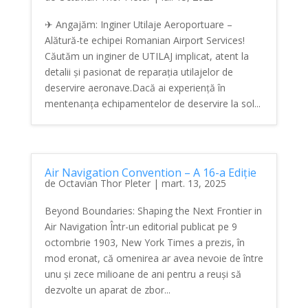
✈ Angajăm: Inginer Utilaje Aeroportuare –
Alătură-te echipei Romanian Airport Services!
Căutăm un inginer de UTILAJ implicat, atent la
detalii și pasionat de reparația utilajelor de
deservire aeronave.Dacă ai experiență în
mentenanța echipamentelor de deservire la sol...
Air Navigation Convention – A 16-a Ediție
de
Octavian Thor Pleter
|
mart. 13, 2025
Beyond Boundaries: Shaping the Next Frontier in
Air Navigation Într-un editorial publicat pe 9
octombrie 1903, New York Times a prezis, în
mod eronat, că omenirea ar avea nevoie de între
unu și zece milioane de ani pentru a reuși să
dezvolte un aparat de zbor...