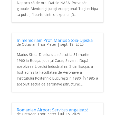
Napoca.48 de ore. Datele NASA. Provocări
globale. Mentori și jurați excepționali.Tu și echipa
ta puteți fi parte dintr-o experiență...
In memoriam Prof. Marius Stoia-Djeska
de
Octavian Thor Pleter
|
sept. 18, 2025
Marius Stoia-Djeska s-a născut la 31 martie
1960 la Bocșa, județul Caraș-Severin. După
absolvirea Liceului Industrial nr. 2 din Bocșa, a
fost admis la Facultatea de Aeronave a
Institutului Politehnic București în 1980. În 1985 a
absolvit secția de aeronave (structură)...
Romanian Airport Services angajează
de
Octavian Thor Pleter
|
iul. 15, 2025