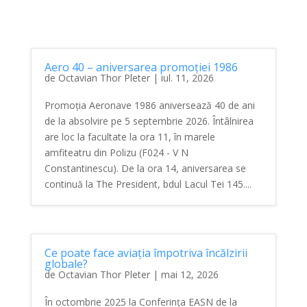
Aero 40 – aniversarea promoției 1986
de
Octavian Thor Pleter
|
iul. 11, 2026
Promoția Aeronave 1986 aniversează 40 de ani
de la absolvire pe 5 septembrie 2026. Întâlnirea
are loc la facultate la ora 11, în marele
amfiteatru din Polizu (F024 - V N
Constantinescu). De la ora 14, aniversarea se
continuă la The President, bdul Lacul Tei 145....
Ce poate face aviația împotriva încălzirii
globale?
de
Octavian Thor Pleter
|
mai 12, 2026
În octombrie 2025 la Conferința EASN de la