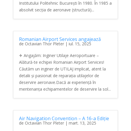
Institutului Politehnic București în 1980. În 1985 a
absolvit secția de aeronave (structură)...
Romanian Airport Services angajează
de
Octavian Thor Pleter
|
iul. 15, 2025
✈ Angajăm: Inginer Utilaje Aeroportuare –
Alătură-te echipei Romanian Airport Services!
Căutăm un inginer de UTILAJ implicat, atent la
detalii și pasionat de reparația utilajelor de
deservire aeronave.Dacă ai experiență în
mentenanța echipamentelor de deservire la sol...
Air Navigation Convention – A 16-a Ediție
de
Octavian Thor Pleter
|
mart. 13, 2025