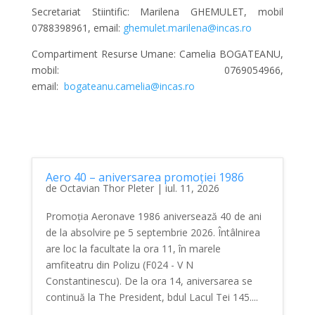
Secretariat Stiintific: Marilena GHEMULET, mobil
0788398961, email:
ghemulet.marilena@incas.ro
Compartiment Resurse Umane: Camelia BOGATEANU,
mobil: 0769054966,
email:
bogateanu.camelia@incas.ro
Aero 40 – aniversarea promoției 1986
de
Octavian Thor Pleter
|
iul. 11, 2026
Promoția Aeronave 1986 aniversează 40 de ani
de la absolvire pe 5 septembrie 2026. Întâlnirea
are loc la facultate la ora 11, în marele
amfiteatru din Polizu (F024 - V N
Constantinescu). De la ora 14, aniversarea se
continuă la The President, bdul Lacul Tei 145....