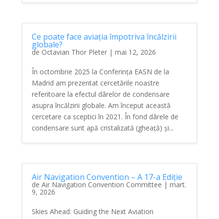
Ce poate face aviația împotriva încălzirii
globale?
de
Octavian Thor Pleter
|
mai 12, 2026
În octombrie 2025 la Conferința EASN de la
Madrid am prezentat cercetările noastre
referitoare la efectul dârelor de condensare
asupra încălzirii globale. Am început această
cercetare ca sceptici în 2021. În fond dârele de
condensare sunt apă cristalizată (gheață) și...
Air Navigation Convention – A 17-a Ediție
de
Air Navigation Convention Committee
|
mart.
9, 2026
Skies Ahead: Guiding the Next Aviation