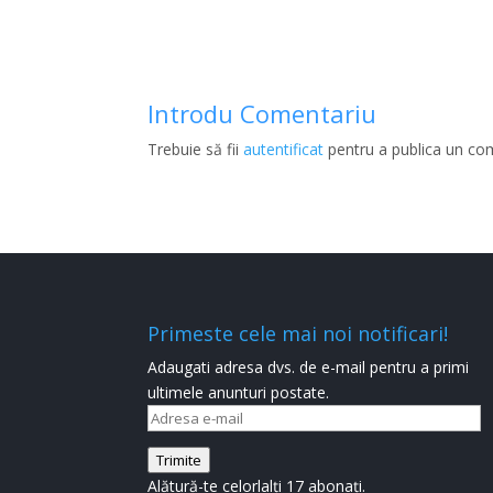
Introdu Comentariu
Trebuie să fii
autentificat
pentru a publica un co
Primeste cele mai noi notificari!
Adaugati adresa dvs. de e-mail pentru a primi
ultimele anunturi postate.
Adresa
e-
Trimite
mail
Alătură-te celorlalți 17 abonați.