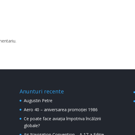
mentariu.
Anunturi recente
Augustin Petre
Aero 40 – aniversarea promoției 1986
Ce poate face aviația împotriva încălzirii
globale?
Air Navigation Convention – A 17-a Ediție