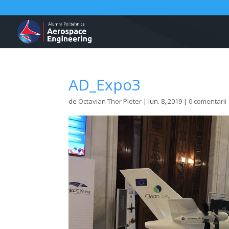
AD_Expo3
de
Octavian Thor Pleter
|
iun. 8, 2019
|
0 comentarii