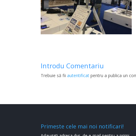
Introdu Comentariu
Trebuie să fii
autentificat
pentru a publica un co
Primeste cele mai noi notificari!
Adaugati adresa dvs. de e-mail pentru a primi