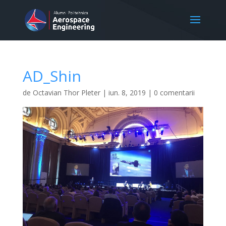
AD_Shin
de
Octavian Thor Pleter
|
iun. 8, 2019
|
0 comentarii