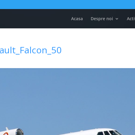
Acasa
Despre noi
Acti
ault_Falcon_50