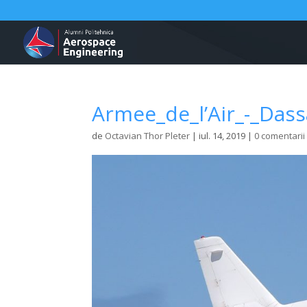
Armee_de_l’Air_-_Dass
de
Octavian Thor Pleter
|
iul. 14, 2019
|
0 comentarii