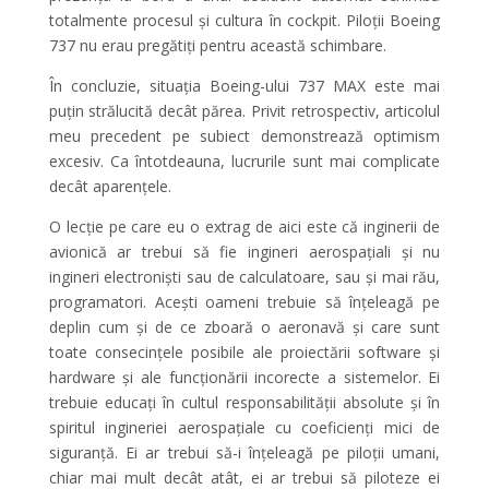
totalmente procesul și cultura în cockpit. Piloții Boeing
737 nu erau pregătiți pentru această schimbare.
În concluzie, situația Boeing-ului 737 MAX este mai
puțin strălucită decât părea. Privit retrospectiv, articolul
meu precedent pe subiect demonstrează optimism
excesiv. Ca întotdeauna, lucrurile sunt mai complicate
decât aparențele.
O lecție pe care eu o extrag de aici este că inginerii de
avionică ar trebui să fie ingineri aerospațiali și nu
ingineri electroniști sau de calculatoare, sau și mai rău,
programatori. Acești oameni trebuie să înțeleagă pe
deplin cum și de ce zboară o aeronavă și care sunt
toate consecințele posibile ale proiectării software și
hardware și ale funcționării incorecte a sistemelor. Ei
trebuie educați în cultul responsabilității absolute și în
spiritul ingineriei aerospațiale cu coeficienți mici de
siguranță. Ei ar trebui să-i înțeleagă pe piloții umani,
chiar mai mult decât atât, ei ar trebui să piloteze ei