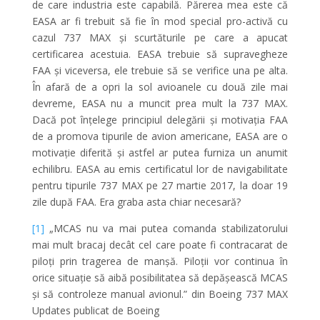
de care industria este capabilă. Părerea mea este că
EASA ar fi trebuit să fie în mod special pro-activă cu
cazul 737 MAX și scurtăturile pe care a apucat
certificarea acestuia. EASA trebuie să supravegheze
FAA și viceversa, ele trebuie să se verifice una pe alta.
În afară de a opri la sol avioanele cu două zile mai
devreme, EASA nu a muncit prea mult la 737 MAX.
Dacă pot înțelege principiul delegării și motivația FAA
de a promova tipurile de avion americane, EASA are o
motivație diferită și astfel ar putea furniza un anumit
echilibru. EASA au emis certificatul lor de navigabilitate
pentru tipurile 737 MAX pe 27 martie 2017, la doar 19
zile după FAA. Era graba asta chiar necesară?
[1]
„MCAS nu va mai putea comanda stabilizatorului
mai mult bracaj decât cel care poate fi contracarat de
piloți prin tragerea de manșă. Piloții vor continua în
orice situație să aibă posibilitatea să depășească MCAS
și să controleze manual avionul.” din Boeing 737 MAX
Updates publicat de Boeing