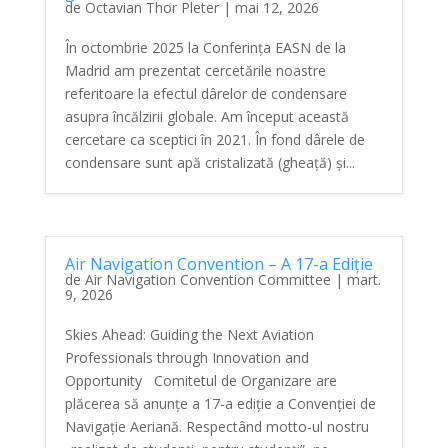
de
Octavian Thor Pleter
|
mai 12, 2026
În octombrie 2025 la Conferința EASN de la
Madrid am prezentat cercetările noastre
referitoare la efectul dârelor de condensare
asupra încălzirii globale. Am început această
cercetare ca sceptici în 2021. În fond dârele de
condensare sunt apă cristalizată (gheață) și...
Air Navigation Convention – A 17-a Ediție
de
Air Navigation Convention Committee
|
mart.
9, 2026
Skies Ahead: Guiding the Next Aviation
Professionals through Innovation and
Opportunity Comitetul de Organizare are
plăcerea să anunțe a 17-a ediție a Convenției de
Navigație Aeriană. Respectând motto-ul nostru