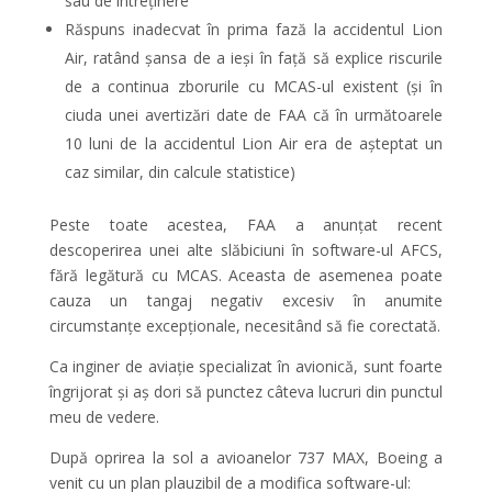
sau de întreținere
Răspuns inadecvat în prima fază la accidentul Lion
Air, ratând șansa de a ieși în față să explice riscurile
de a continua zborurile cu MCAS-ul existent (și în
ciuda unei avertizări date de FAA că în următoarele
10 luni de la accidentul Lion Air era de așteptat un
caz similar, din calcule statistice)
Peste toate acestea, FAA a anunțat recent
descoperirea unei alte slăbiciuni în software-ul AFCS,
fără legătură cu MCAS. Aceasta de asemenea poate
cauza un tangaj negativ excesiv în anumite
circumstanțe excepționale, necesitând să fie corectată.
Ca inginer de aviație specializat în avionică, sunt foarte
îngrijorat și aș dori să punctez câteva lucruri din punctul
meu de vedere.
După oprirea la sol a avioanelor 737 MAX, Boeing a
venit cu un plan plauzibil de a modifica software-ul: