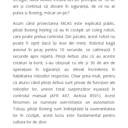
ani și continuă să zboare în siguranță, de ce nu ar
putea și Boeing, măcar un pic?
Acum când proiectarea MCAS este explicată public,
piloții Boeing înțeleg că au în cockpit un coleg robot,
care poate prelua controlul. Din păcate, acest robot nu
poate fi oprit dacă își iese din minți. Robotul bagă
avionul în picaj pentru 10 secunde, se calmează 5
secunde apoi repetă. Piloții Airbus știu că au aceste
creaturi la bord, s-au obișnuit cu ele și 30 de ani de
operațiuni în siguranță au elevat încrederea în
fiabilitatea roboților respectivi. Chiar prea mult, pentru
că atunci când piloții Airbus sunt privați de funcțiuni ale
roboților lor, uneori total surprinzător eșuează în
controlul manual (AFR 447, AirAsia 8501). Acest
fenomen se numește
overreliance on automation
.
Totuși, piloții Boeing sunt îndreptățiți la suveranitatea
lor în cockpit, acest lucru este fundamental pentru
cultura lor de zbor.