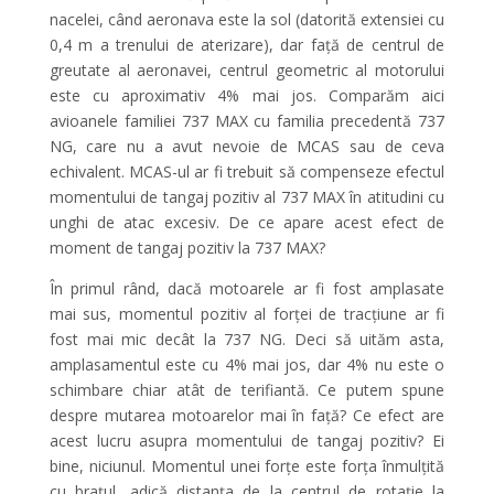
nacelei, când aeronava este la sol (datorită extensiei cu
0,4 m a trenului de aterizare), dar față de centrul de
greutate al aeronavei, centrul geometric al motorului
este cu aproximativ 4% mai jos. Comparăm aici
avioanele familiei 737 MAX cu familia precedentă 737
NG, care nu a avut nevoie de MCAS sau de ceva
echivalent. MCAS-ul ar fi trebuit să compenseze efectul
momentului de tangaj pozitiv al 737 MAX în atitudini cu
unghi de atac excesiv. De ce apare acest efect de
moment de tangaj pozitiv la 737 MAX?
În primul rând, dacă motoarele ar fi fost amplasate
mai sus, momentul pozitiv al forței de tracțiune ar fi
fost mai mic decât la 737 NG. Deci să uităm asta,
amplasamentul este cu 4% mai jos, dar 4% nu este o
schimbare chiar atât de terifiantă. Ce putem spune
despre mutarea motoarelor mai în față? Ce efect are
acest lucru asupra momentului de tangaj pozitiv? Ei
bine, niciunul. Momentul unei forțe este forța înmulțită
cu brațul, adică distanța de la centrul de rotație la