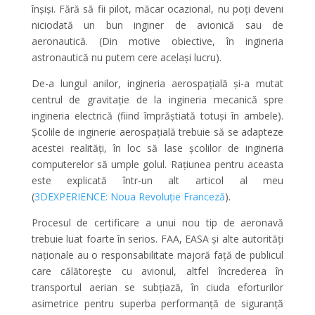
înșiși. Fără să fii pilot, măcar ocazional, nu poți deveni
niciodată un bun inginer de avionică sau de
aeronautică. (Din motive obiective, în ingineria
astronautică nu putem cere același lucru).
De-a lungul anilor, ingineria aerospațială și-a mutat
centrul de gravitație de la ingineria mecanică spre
ingineria electrică (fiind împrăștiată totuși în ambele).
Școlile de inginerie aerospațială trebuie să se adapteze
acestei realități, în loc să lase școlilor de ingineria
computerelor să umple golul. Rațiunea pentru aceasta
este explicată într-un alt articol al meu
(
3DEXPERIENCE: Noua Revoluție Franceză
).
Procesul de certificare a unui nou tip de aeronavă
trebuie luat foarte în serios. FAA, EASA și alte autorități
naționale au o responsabilitate majoră față de publicul
care călătorește cu avionul, altfel încrederea în
transportul aerian se subțiază, în ciuda eforturilor
asimetrice pentru superba performanță de siguranță