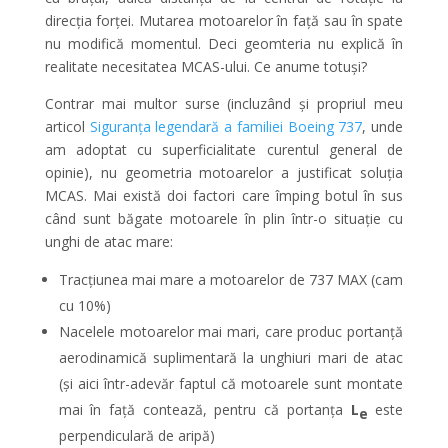
direcția forței. Mutarea motoarelor în față sau în spate
nu modifică momentul. Deci geomteria nu explică în
realitate necesitatea MCAS-ului. Ce anume totuși?
Contrar mai multor surse (incluzând și propriul meu
articol
Siguranța legendară a familiei Boeing 737
, unde
am adoptat cu superficialitate curentul general de
opinie), nu geometria motoarelor a justificat soluția
MCAS. Mai există doi factori care împing botul în sus
când sunt băgate motoarele în plin într-o situație cu
unghi de atac mare:
Tracțiunea mai mare a motoarelor de 737 MAX (cam
cu 10%)
Nacelele motoarelor mai mari, care produc portanță
aerodinamică suplimentară la unghiuri mari de atac
(și aici într-adevăr faptul că motoarele sunt montate
mai în față contează, pentru că portanța
L
este
e
perpendiculară de aripă)