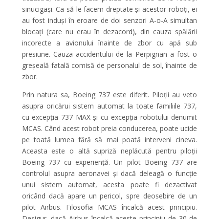
sinucigași. Ca să le facem dreptate și acestor roboți, ei
au fost induși în eroare de doi senzori A-o-A simultan
blocați (care nu erau în dezacord), din cauza spălării
incorecte a avionului înainte de zbor cu apă sub
presiune. Cauza accidentului de la Perpignan a fost o
greșeală fatală comisă de personalul de sol, înainte de
zbor.
Prin natura sa, Boeing 737 este diferit. Piloții au veto
asupra oricărui sistem automat la toate familiile 737,
cu excepția 737 MAX și cu excepția robotului denumit
MCAS. Când acest robot preia conducerea, poate ucide
pe toată lumea fără să mai poată interveni cineva.
Aceasta este o altă supriză neplăcută pentru piloții
Boeing 737 cu experiență. Un pilot Boeing 737 are
controlul asupra aeronavei și dacă deleagă o funcție
unui sistem automat, acesta poate fi dezactivat
oricând dacă apare un pericol, spre deosebire de un
pilot Airbus. Filosofia MCAS încalcă acest principiu.
Desigur, dacă Airbus încalcă aceste principiu de 30 de