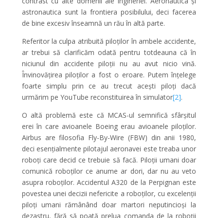
contrast cu alte domenii ale ingineriei. Aeronautica și
astronautica sunt la frontiera posibilului, deci facerea
de bine excesiv înseamnă un rău în altă parte.
Referitor la culpa atribuită piloților în ambele accidente,
ar trebui să clarificăm odată pentru totdeauna că în
niciunul din accidente piloții nu au avut nicio vină.
Învinovățirea piloților a fost o eroare. Putem înțelege
foarte simplu prin ce au trecut acești piloți dacă
urmărim pe YouTube reconstituirea în simulator
[2]
.
O altă problemă este că MCAS-ul semnifică sfârșitul
erei în care avioanele Boeing erau avioanele piloților.
Airbus are filosofia Fly-By-Wire (FBW) din anii 1980,
deci esențialmente pilotajul aeronavei este treaba unor
roboți care decid ce trebuie să facă. Piloții umani doar
comunică roboților ce anume ar dori, dar nu au veto
asupra roboților. Accidentul A320 de la Perpignan este
povestea unei decizii nefericite a roboților, cu excelenții
piloți umani rămânând doar martori neputincioși la
dezastru, fără să poată prelua comanda de la roboții