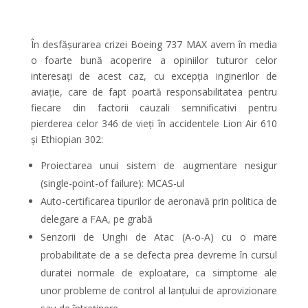
În desfășurarea crizei Boeing 737 MAX avem în media
o foarte bună acoperire a opiniilor tuturor celor
interesați de acest caz, cu excepția inginerilor de
aviație, care de fapt poartă responsabilitatea pentru
fiecare din factorii cauzali semnificativi pentru
pierderea celor 346 de vieți în accidentele Lion Air 610
și Ethiopian 302:
Proiectarea unui sistem de augmentare nesigur
(single-point-of failure): MCAS-ul
Auto-certificarea tipurilor de aeronavă prin politica de
delegare a FAA, pe grabă
Senzorii de Unghi de Atac (A-o-A) cu o mare
probabilitate de a se defecta prea devreme în cursul
duratei normale de exploatare, ca simptome ale
unor probleme de control al lanțului de aprovizionare