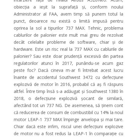
obiecția a ieșit la suprafață și, conform noului
Administrator al FAA, avem timp să punem totul la
punct, deoarece nu există o limită impusă pentru
oprirea la sol a tipurilor 737 MAX. Tehnic, problema
cablurilor de palonier este mult mai greu de rezolvat
decât celelalte probleme de software, chiar și de
hardware. Este un risc real la 737 MAX cu cablurile de
palonier? Sau este doar prudență excesivă din partea
regulatorilor atunci în 2017, punându-se acum gaz
peste foc? Dacă cineva m-ar fi întrebat acest lucru
înainte de accidentul Southwest 3472 cu defecțiune
explozivă de motor în 2016, probabil că aș fi răspuns
altfel. Între timp însă s-a adăugat și Southwest 1380 în
2018, o defecțiune explozivă șocant de similară,
afectând tot un 737 NG. De asemenea, să ținem cont
că reducerea de consum de combustibil cu 14% la noul
motor LEAP-1 737 MAX împinge anvelopa și mai tare.
Chiar dacă este infim, riscul unei defecțiuni explozive
de motor nu a fost redus la LEAP-1 în comparație cu