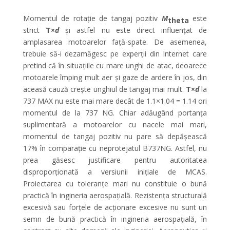
Momentul de rotație de tangaj pozitiv
M
este
theta
strict
T
×
d
și astfel nu este direct influențat de
amplasarea motoarelor față-spate. De asemenea,
trebuie să-i dezamăgesc pe experții din Internet care
pretind că în situațiile cu mare unghi de atac, deoarece
motoarele împing mult aer și gaze de ardere în jos, din
aceasă cauză crește unghiul de tangaj mai mult.
T
×
d
la
737 MAX nu este mai mare decât de 1.1×1.04 = 1.14 ori
momentul de la 737 NG. Chiar adăugând portanța
suplimentară a motoarelor cu nacele mai mari,
momentul de tangaj pozitiv nu pare să depășească
17% în comparație cu neprotejatul B737NG. Astfel, nu
prea găsesc justificare pentru autoritatea
disproporționată a versiunii inițiale de MCAS.
Proiectarea cu toleranțe mari nu constituie o bună
practică în ingineria aerospațială. Rezistența structurală
excesivă sau forțele de acționare excesive nu sunt un
semn de bună practică în ingineria aerospațială, în