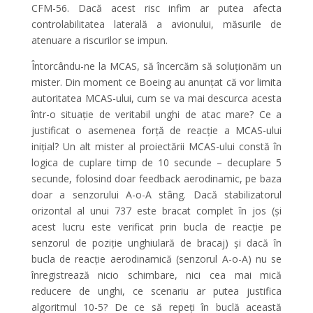
CFM-56. Dacă acest risc infim ar putea afecta
controlabilitatea laterală a avionului, măsurile de
atenuare a riscurilor se impun.
Întorcându-ne la MCAS, să încercăm să soluționăm un
mister. Din moment ce Boeing au anunțat că vor limita
autoritatea MCAS-ului, cum se va mai descurca acesta
într-o situație de veritabil unghi de atac mare? Ce a
justificat o asemenea forță de reacție a MCAS-ului
inițial? Un alt mister al proiectării MCAS-ului constă în
logica de cuplare timp de 10 secunde – decuplare 5
secunde, folosind doar feedback aerodinamic, pe baza
doar a senzorului A-o-A stâng. Dacă stabilizatorul
orizontal al unui 737 este bracat complet în jos (și
acest lucru este verificat prin bucla de reacție pe
senzorul de poziție unghiulară de bracaj) și dacă în
bucla de reacție aerodinamică (senzorul A-o-A) nu se
înregistrează nicio schimbare, nici cea mai mică
reducere de unghi, ce scenariu ar putea justifica
algoritmul 10-5? De ce să repeți în buclă această