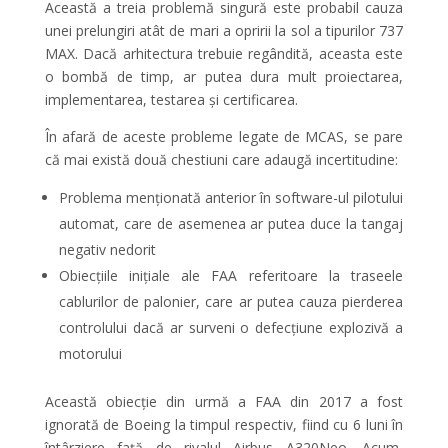
Această a treia problemă singură este probabil cauza
unei prelungiri atât de mari a opririi la sol a tipurilor 737
MAX. Dacă arhitectura trebuie regândită, aceasta este
o bombă de timp, ar putea dura mult proiectarea,
implementarea, testarea și certificarea.
În afară de aceste probleme legate de MCAS, se pare
că mai există două chestiuni care adaugă incertitudine:
Problema menționată anterior în software-ul pilotului
automat, care de asemenea ar putea duce la tangaj
negativ nedorit
Obiecțiile inițiale ale FAA referitoare la traseele
cablurilor de palonier, care ar putea cauza pierderea
controlului dacă ar surveni o defecțiune explozivă a
motorului
Această obiecție din urmă a FAA din 2017 a fost
ignorată de Boeing la timpul respectiv, fiind cu 6 luni în
întârziere față de rivalul Airbus A320Neo. Acum,