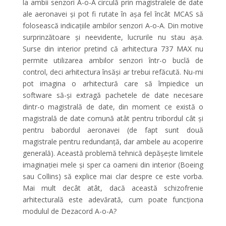
la ambii senzori A-o-A circulă prin magistralele de date
ale aeronavei și pot fi rutate în așa fel încât MCAS să
folosească indicațiile ambilor senzori A-o-A. Din motive
surprinzătoare și neevidente, lucrurile nu stau așa.
Surse din interior pretind că arhitectura 737 MAX nu
permite utilizarea ambilor senzori într-o buclă de
control, deci arhitectura însăși ar trebui refăcută. Nu-mi
pot imagina o arhitectură care să împiedice un
software să-și extragă pachetele de date necesare
dintr-o magistrală de date, din moment ce există o
magistrală de date comună atât pentru tribordul cât și
pentru babordul aeronavei (de fapt sunt două
magistrale pentru redundanță, dar ambele au acoperire
generală). Această problemă tehnică depășește limitele
imaginației mele și sper ca oameni din interior (Boeing
sau Collins) să explice mai clar despre ce este vorba.
Mai mult decât atât, dacă această schizofrenie
arhitecturală este adevărată, cum poate funcționa
modulul de Dezacord A-o-A?