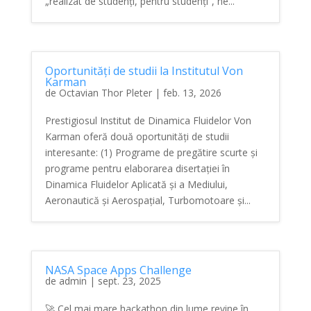
„realizat de studenți, pentru studenți”, ne...
Oportunități de studii la Institutul Von
Karman
de
Octavian Thor Pleter
|
feb. 13, 2026
Prestigiosul Institut de Dinamica Fluidelor Von
Karman oferă două oportunități de studii
interesante: (1) Programe de pregătire scurte și
programe pentru elaborarea disertației în
Dinamica Fluidelor Aplicată și a Mediului,
Aeronautică și Aerospațial, Turbomotoare și...
NASA Space Apps Challenge
de
admin
|
sept. 23, 2025
🚀 Cel mai mare hackathon din lume revine în