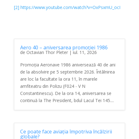
[2]
https://www.youtube.com/watch?v=OxPsxmU_ocI
Aero 40 – aniversarea promoției 1986
de
Octavian Thor Pleter
|
iul. 11, 2026
Promoția Aeronave 1986 aniversează 40 de ani
de la absolvire pe 5 septembrie 2026. Întâlnirea
are loc la facultate la ora 11, în marele
amfiteatru din Polizu (F024 - V N
Constantinescu). De la ora 14, aniversarea se
continuă la The President, bdul Lacul Tei 145....
Ce poate face aviația împotriva încălzirii
globale?