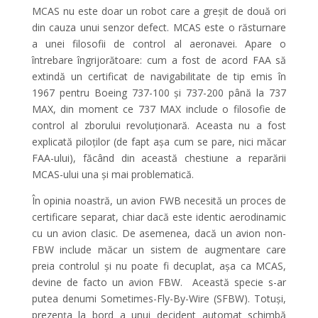
MCAS nu este doar un robot care a greșit de două ori
din cauza unui senzor defect. MCAS este o răsturnare
a unei filosofii de control al aeronavei. Apare o
întrebare îngrijorătoare: cum a fost de acord FAA să
extindă un certificat de navigabilitate de tip emis în
1967 pentru Boeing 737-100 și 737-200 până la 737
MAX, din moment ce 737 MAX include o filosofie de
control al zborului revoluționară. Aceasta nu a fost
explicată piloților (de fapt așa cum se pare, nici măcar
FAA-ului), făcând din această chestiune a reparării
MCAS-ului una și mai problematică.
În opinia noastră, un avion FWB necesită un proces de
certificare separat, chiar dacă este identic aerodinamic
cu un avion clasic. De asemenea, dacă un avion non-
FBW include măcar un sistem de augmentare care
preia controlul și nu poate fi decuplat, așa ca MCAS,
devine de facto un avion FBW. Această specie s-ar
putea denumi Sometimes-Fly-By-Wire (SFBW). Totuși,
prezența la bord a unui decident automat schimbă