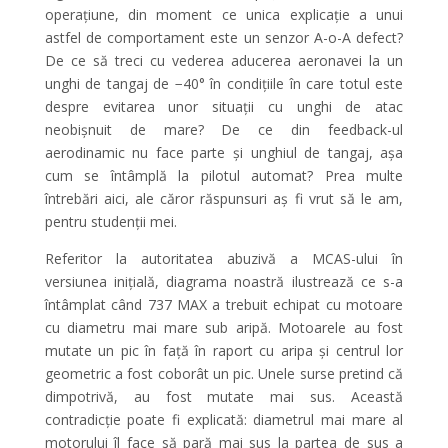
operațiune, din moment ce unica explicație a unui
astfel de comportament este un senzor A-o-A defect?
De ce să treci cu vederea aducerea aeronavei la un
unghi de tangaj de −40° în condițiile în care totul este
despre evitarea unor situații cu unghi de atac
neobișnuit de mare? De ce din feedback-ul
aerodinamic nu face parte și unghiul de tangaj, așa
cum se întâmplă la pilotul automat? Prea multe
întrebări aici, ale căror răspunsuri aș fi vrut să le am,
pentru studenții mei.
Referitor la autoritatea abuzivă a MCAS-ului în
versiunea inițială, diagrama noastră ilustrează ce s-a
întâmplat când 737 MAX a trebuit echipat cu motoare
cu diametru mai mare sub aripă. Motoarele au fost
mutate un pic în față în raport cu aripa și centrul lor
geometric a fost coborât un pic. Unele surse pretind că
dimpotrivă, au fost mutate mai sus. Această
contradicție poate fi explicată: diametrul mai mare al
motorului îl face să pară mai sus la partea de sus a