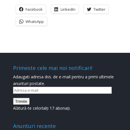
Facebook
LinkedIn
Twitter
WhatsApp
Primeste cele mai noi notificari!
Adaugati adresa dvs. de e-mail pentru a primi ultimele
anunturi postate.
Adresa
e-
Trimite
mail
Alătură-te celorlalți 17 abonați.
Anunturi recente