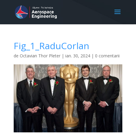
Fig_1_RaduCorlan
de
Octavian Thor Pleter
|
ian. 30, 2024
|
0 comentarii