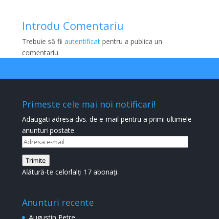
Introdu Comentariu
Trebuie să fii
autentificat
pentru a publica un
comentariu.
Primeste cele mai noi notificari!
Adaugati adresa dvs. de e-mail pentru a primi ultimele
anunturi postate.
Adresa
e-
Trimite
mail
Alătură-te celorlalți 17 abonați.
Anunturi recente
Augustin Petre