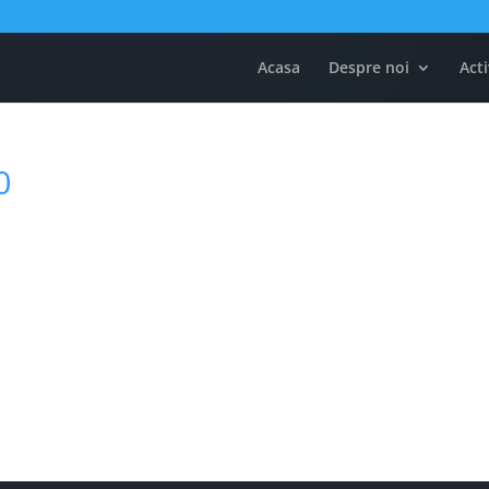
Acasa
Despre noi
Acti
0