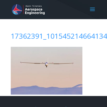
17362391_101545214664134