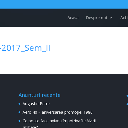
Acasa
Despre noi
Acti
-2017_Sem_II
Anunturi recente
Augustin Petre
Aero 40 – aniversarea promoției 1986
Ce poate face aviația împotriva încălzirii
globale?