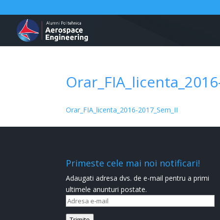
Orar_FIA_licenta_2016
Orar_FIA_licenta_2016-2017_Sem_II
Primeste cele mai noi notificari!
Adaugati adresa dvs. de e-mail pentru a primi
ultimele anunturi postate.
Adresa
e-
Trimite