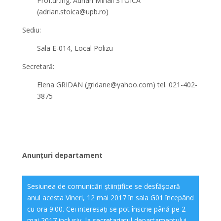
Prof.dr.ing. Adrian Mihail STOICA
(
adrian.stoica@upb.ro)
Sediu:
Sala E-014, Local Polizu
Secretară:
Elena GRIDAN (gridane@yahoo.com) tel. 021-402-
3875
Anunțuri departament
Sesiunea de comunicări științifice se desfășoară
anul acesta Vineri, 12 mai 2017 în sala G01 începând
cu ora 9.00. Cei interesați se pot înscrie până pe 2
mai 2017 inclusiv, la secretariatul departamentului