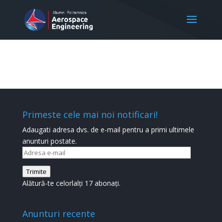
Primeste cele mai noi notificari!
Adaugati adresa dvs. de e-mail pentru a primi ultimele
anunturi postate.
Adresa
e-
Trimite
mail
Alătură-te celorlalți 17 abonați.
Anunturi recente