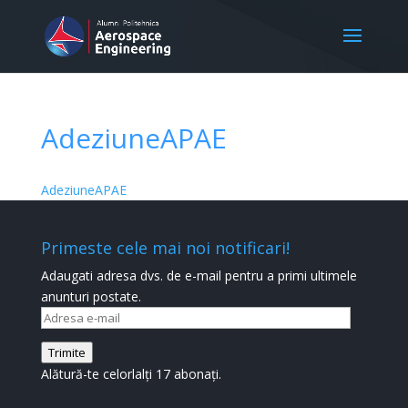
AdeziuneAPAE
AdeziuneAPAE
Primeste cele mai noi notificari!
Adaugati adresa dvs. de e-mail pentru a primi ultimele
anunturi postate.
Adresa
e-
Trimite
mail
Alătură-te celorlalți 17 abonați.