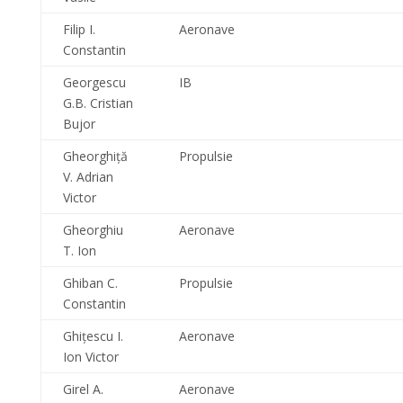
Filip I.
Aeronave
Constantin
Georgescu
IB
G.B. Cristian
Bujor
Gheorghiţă
Propulsie
V. Adrian
Victor
Gheorghiu
Aeronave
T. Ion
Ghiban C.
Propulsie
Constantin
Ghiţescu I.
Aeronave
Ion Victor
Girel A.
Aeronave