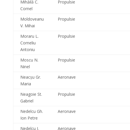
Mihăilă C.
Propulsie
Cornel
Moldoveanu
Propulsie
V. Mihai
Moraru L.
Propulsie
Corneliu
Antoniu
Moscu N.
Propulsie
Ninel
Neacşu Gr.
Aeronave
Maria
Neagoie St.
Propulsie
Gabriel
Nedelcu Gh.
Aeronave
Ion Petre
Nedelcu I.
Aeronave