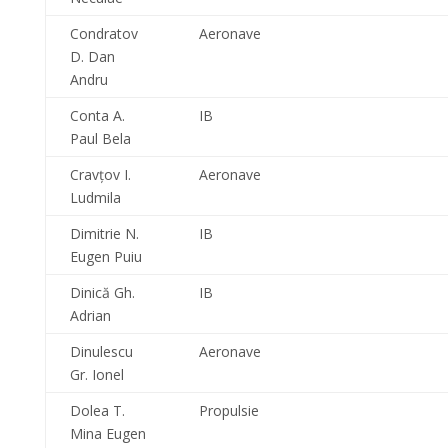
Condratov
Aeronave
D. Dan
Andru
Conta A.
IB
Paul Bela
Cravţov I.
Aeronave
Ludmila
Dimitrie N.
IB
Eugen Puiu
Dinică Gh.
IB
Adrian
Dinulescu
Aeronave
Gr. Ionel
Dolea T.
Propulsie
Mina Eugen