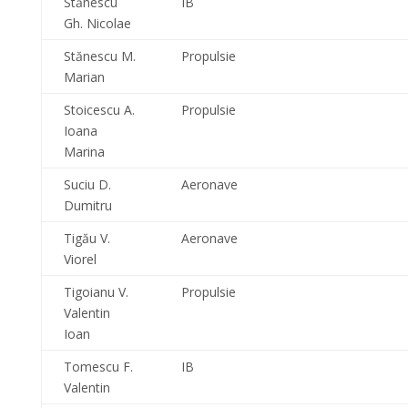
Stănescu
IB
Gh. Nicolae
Stănescu M.
Propulsie
Marian
Stoicescu A.
Propulsie
Ioana
Marina
Suciu D.
Aeronave
Dumitru
Tigău V.
Aeronave
Viorel
Tigoianu V.
Propulsie
Valentin
Ioan
Tomescu F.
IB
Valentin