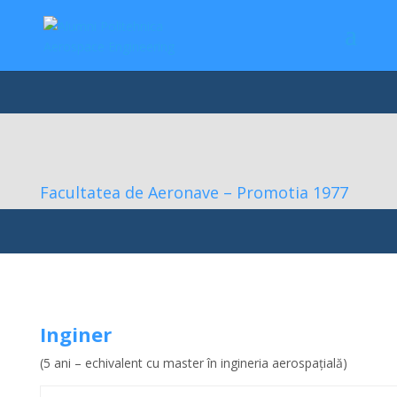
Facultatea de Aeronave – Promotia 1977
Inginer
(5 ani – echivalent cu master în ingineria aerospațială)