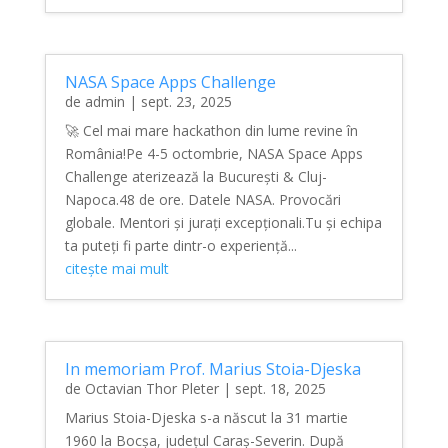
NASA Space Apps Challenge
de
admin
|
sept. 23, 2025
🚀 Cel mai mare hackathon din lume revine în
România!Pe 4-5 octombrie, NASA Space Apps
Challenge aterizează la București & Cluj-
Napoca.48 de ore. Datele NASA. Provocări
globale. Mentori și jurați excepționali.Tu și echipa
ta puteți fi parte dintr-o experiență...
citește mai mult
In memoriam Prof. Marius Stoia-Djeska
de
Octavian Thor Pleter
|
sept. 18, 2025
Marius Stoia-Djeska s-a născut la 31 martie
1960 la Bocșa, județul Caraș-Severin. După