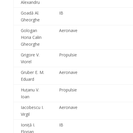
Alexandru
Goadă Al.
IB
Gheorghe
Gologan
Aeronave
Horia Calin
Gheorghe
Grigore V.
Propulsie
Viorel
Gruber E. M.
Aeronave
Eduard
Huţanu V.
Propulsie
Ioan
Iacobescu I.
Aeronave
Virgil
Ioniţă I.
IB
Florian