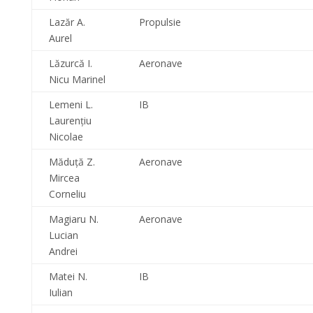
Lazăr A.
Propulsie
Aurel
Lăzurcă I.
Aeronave
Nicu Marinel
Lemeni L.
IB
Laurenţiu
Nicolae
Măduţă Z.
Aeronave
Mircea
Corneliu
Magiaru N.
Aeronave
Lucian
Andrei
Matei N.
IB
Iulian