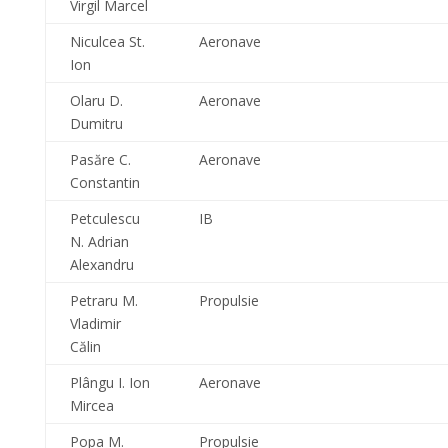
Virgil Marcel
Niculcea St.
Aeronave
Ion
Olaru D.
Aeronave
Dumitru
Pasăre C.
Aeronave
Constantin
Petculescu
IB
N. Adrian
Alexandru
Petraru M.
Propulsie
Vladimir
Călin
Plângu I. Ion
Aeronave
Mircea
Popa M.
Propulsie