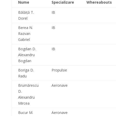
Nume
Specializare
Whereabouts
Bălăiţă T.
IB
Dorel
Berea N.
IB
Razvan
Gabriel
Bogdan D.
IB
Alexandru
Bogdan
Boriga D.
Propulsie
Radu
Brumărescu
Aeronave
D.
Alexandru
Mircea
Bucur M.
Aeronave