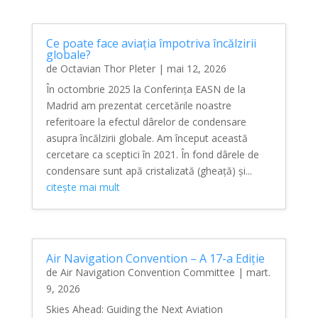
Ce poate face aviația împotriva încălzirii
globale?
de
Octavian Thor Pleter
|
mai 12, 2026
În octombrie 2025 la Conferința EASN de la
Madrid am prezentat cercetările noastre
referitoare la efectul dârelor de condensare
asupra încălzirii globale. Am început această
cercetare ca sceptici în 2021. În fond dârele de
condensare sunt apă cristalizată (gheață) și...
citește mai mult
Air Navigation Convention – A 17-a Ediție
de
Air Navigation Convention Committee
|
mart.
9, 2026
Skies Ahead: Guiding the Next Aviation