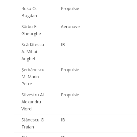
Rusu O.
Propulsie
Bogdan
Sârbu F.
Aeronave
Gheorghe
Scărlătescu
IB
A. Mihai
Anghel
Şerbănescu
Propulsie
M. Marin
Petre
Silivestru Al.
Propulsie
Alexandru
Viorel
Stănescu G.
IB
Traian