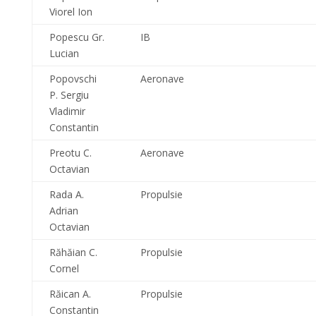
Viorel Ion
Popescu Gr.
IB
Lucian
Popovschi
Aeronave
P. Sergiu
Vladimir
Constantin
Preotu C.
Aeronave
Octavian
Rada A.
Propulsie
Adrian
Octavian
Răhăian C.
Propulsie
Cornel
Răican A.
Propulsie
Constantin