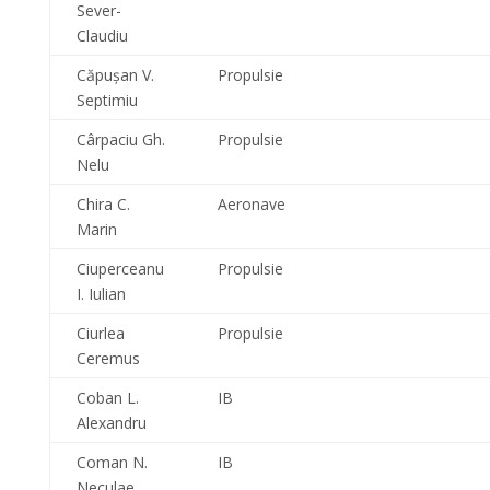
Sever-
Claudiu
Căpuşan V.
Propulsie
Septimiu
Cârpaciu Gh.
Propulsie
Nelu
Chira C.
Aeronave
Marin
Ciuperceanu
Propulsie
I. Iulian
Ciurlea
Propulsie
Ceremus
Coban L.
IB
Alexandru
Coman N.
IB
Neculae