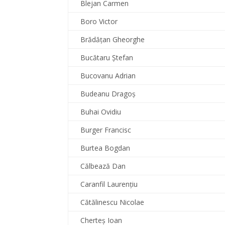
Blejan Carmen
Boro Victor
Brădăţan Gheorghe
Bucătaru Ştefan
Bucovanu Adrian
Budeanu Dragoş
Buhai Ovidiu
Burger Francisc
Burtea Bogdan
Călbează Dan
Caranfil Laurenţiu
Cătălinescu Nicolae
Cherteş Ioan