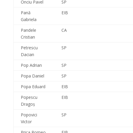
Onciu Pavel
SP
Pană
EIB
Gabriela
Pandele
CA
Cristian
Petrescu
SP
Dacian
Pop Adrian
SP
Popa Daniel
SP
Popa Eduard
EIB
Popescu
EIB
Dragoş
Popovici
SP
Victor
Prica Romeo
EIB