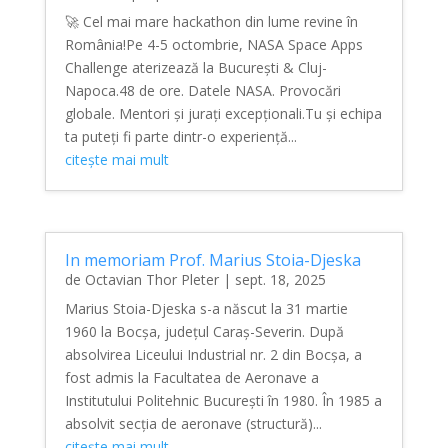
🚀 Cel mai mare hackathon din lume revine în
România!Pe 4-5 octombrie, NASA Space Apps
Challenge aterizează la București & Cluj-
Napoca.48 de ore. Datele NASA. Provocări
globale. Mentori și jurați excepționali.Tu și echipa
ta puteți fi parte dintr-o experiență...
citește mai mult
In memoriam Prof. Marius Stoia-Djeska
de
Octavian Thor Pleter
|
sept. 18, 2025
Marius Stoia-Djeska s-a născut la 31 martie
1960 la Bocșa, județul Caraș-Severin. După
absolvirea Liceului Industrial nr. 2 din Bocșa, a
fost admis la Facultatea de Aeronave a
Institutului Politehnic București în 1980. În 1985 a
absolvit secția de aeronave (structură)...
citește mai mult