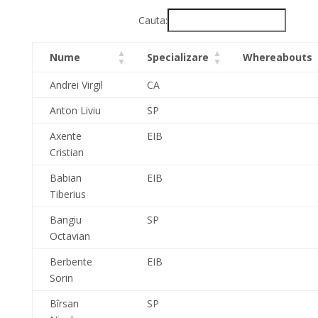
Cauta:
Nume
Specializare
Whereabouts
Andrei Virgil
CA
Anton Liviu
SP
Axente
EIB
Cristian
Babian
EIB
Tiberius
Bangiu
SP
Octavian
Berbente
EIB
Sorin
Bîrsan
SP