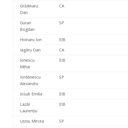
Grădinaru
CA
Dan
Guran
SP
Bogdan
Hoinaru Ion
EIB
Iagăru Dan
CA
Ionescu
EIB
Mihai
Iordănescu
SP
Alexandru
Iosub Emilia
EIB
Lazăr
EIB
Laurenţiu
Liţoiu Mircea
SP