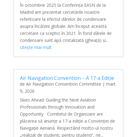
În octombrie 2025 la Conferința EASN de la
Madrid am prezentat cercetările noastre
referitoare la efectul dârelor de condensare
asupra încălzirii globale. Am început această
cercetare ca sceptici în 2021. În fond dârele de
condensare sunt apă cristalizată (gheață) și...
citește mai mult
Air Navigation Convention – A 17-a Ediție
de
Air Navigation Convention Committee
|
mart.
9, 2026
Skies Ahead: Guiding the Next Aviation
Professionals through Innovation and
Opportunity Comitetul de Organizare are
plăcerea să anunțe a 17-a ediție a Convenției de
Navigație Aeriană. Respectând motto-ul nostru
„realizat de studenți, pentru studenți”, ne...