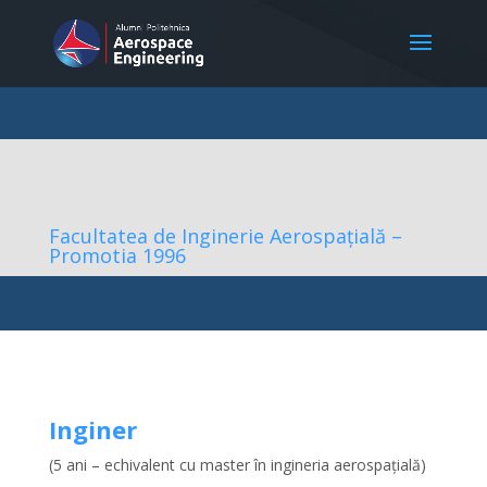
Facultatea de Inginerie Aerospațială –
Promotia 1996
Inginer
(5 ani – echivalent cu master în ingineria aerospațială)