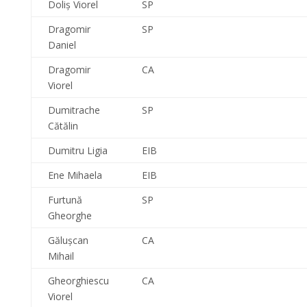
Doliş Viorel
SP
Dragomir
SP
Daniel
Dragomir
CA
Viorel
Dumitrache
SP
Cătălin
Dumitru Ligia
EIB
Ene Mihaela
EIB
Furtună
SP
Gheorghe
Găluşcan
CA
Mihail
Gheorghiescu
CA
Viorel