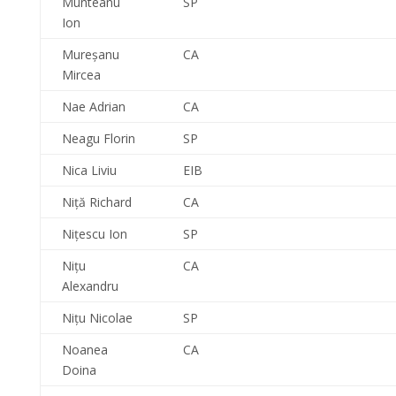
Munteanu
SP
Ion
Mureşanu
CA
Mircea
Nae Adrian
CA
Neagu Florin
SP
Nica Liviu
EIB
Niţă Richard
CA
Niţescu Ion
SP
Niţu
CA
Alexandru
Niţu Nicolae
SP
Noanea
CA
Doina