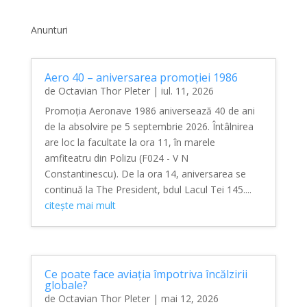
Anunturi
Aero 40 – aniversarea promoției 1986
de
Octavian Thor Pleter
|
iul. 11, 2026
Promoția Aeronave 1986 aniversează 40 de ani
de la absolvire pe 5 septembrie 2026. Întâlnirea
are loc la facultate la ora 11, în marele
amfiteatru din Polizu (F024 - V N
Constantinescu). De la ora 14, aniversarea se
continuă la The President, bdul Lacul Tei 145....
citește mai mult
Ce poate face aviația împotriva încălzirii
globale?
de
Octavian Thor Pleter
|
mai 12, 2026