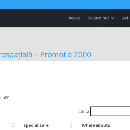
Acasa
Despre noi
Acti
erospațială – Promotia 2000
țială)
Cauta:
Specializare
Whereabouts