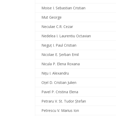
Moise I. Sebastian Cristian
Mut George
Neculae C.R. Cezar
Nedelea I. Laurentiu Octavian
Neguţ I. Paul Cristian
Nicolae E. Şerban Emil
Nicula P. Elena Roxana
Niţu I. Alexandru
Oţel D. Cristian Julien
Pavel P. Cristina Elena
Petraru V. St. Tudor Ştefan
Petrescu V. Marius Ion