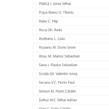
Plătică I. Ionuţ Mihai
Popa-Bianu O. Tiberiu
Raţiu C. Filip
Roca Gh. Radu
Rodeanu L. Liviu
Roşianu M. Dorin Sever
Roşu M. Marius Sebastian
Sana I. Flavius Sebastian
Scoda Gh. Valentin Ionuţ
Secanu V.C. Florin Paul
Simion M. Florin Cătălin
Şoltuz M.C. Mihai Adrian
Stan C. Sorin Cătălin