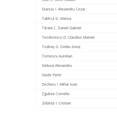
Stanciu I. Alexandru Cezar
Tabîrcă D. Marius
Tărala C. Daniel Gabriel
Teodorescu D. Claudius Marian
Todiraş G. Ovidiu Ionuţ
Tomescu Aurelian
Văduva Alexandru
Vasile Peter
Zecheru I. Mihai Ioan
Zgubea Corneliu
Zidăriță I. Cristian