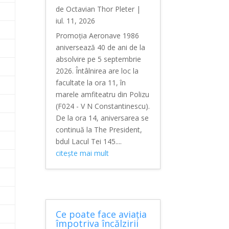
de
Octavian Thor Pleter
|
iul. 11, 2026
Promoția Aeronave 1986
aniversează 40 de ani de la
absolvire pe 5 septembrie
2026. Întâlnirea are loc la
facultate la ora 11, în
marele amfiteatru din Polizu
(F024 - V N Constantinescu).
De la ora 14, aniversarea se
continuă la The President,
bdul Lacul Tei 145....
citește mai mult
Ce poate face aviația
împotriva încălzirii