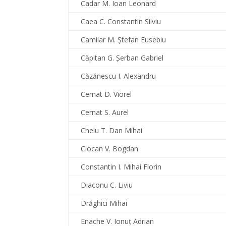
Cadar M. Ioan Leonard
Caea C. Constantin Silviu
Camilar M. Ştefan Eusebiu
Căpitan G. Şerban Gabriel
Căzănescu I. Alexandru
Cernat D. Viorel
Cernat S. Aurel
Chelu T. Dan Mihai
Ciocan V. Bogdan
Constantin I. Mihai Florin
Diaconu C. Liviu
Drăghici Mihai
Enache V. Ionuţ Adrian