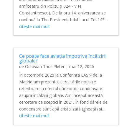
amfiteatru din Polizu (F024 - V N
Constantinescu). De la ora 14, aniversarea se
continuă la The President, bdul Lacul Tei 145....
citește mai mult
Ce poate face aviația împotriva încălzirii
globale?
de
Octavian Thor Pleter
|
mai 12, 2026
În octombrie 2025 la Conferința EASN de la
Madrid am prezentat cercetările noastre
referitoare la efectul dârelor de condensare
asupra încălzirii globale. Am început această
cercetare ca sceptici în 2021. În fond dârele de
condensare sunt apă cristalizată (gheață) și...
citește mai mult