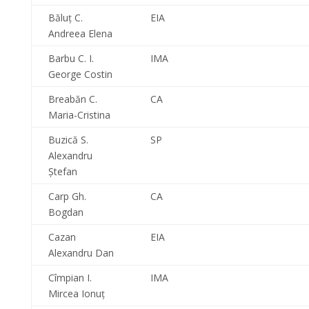
Băluţ C.
EIA
Andreea Elena
Barbu C. I.
IMA
George Costin
Breabăn C.
CA
Maria-Cristina
Buzică S.
SP
Alexandru
Ştefan
Carp Gh.
CA
Bogdan
Cazan
EIA
Alexandru Dan
Cîmpian I.
IMA
Mircea Ionuţ