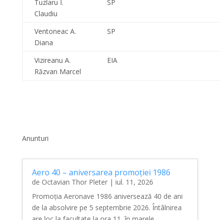
Tuzlaru I.
SP
Claudiu
Ventoneac A.
SP
Diana
Vizireanu A.
EIA
Răzvan Marcel
Anunturi
Aero 40 – aniversarea promoției 1986
de
Octavian Thor Pleter
|
iul. 11, 2026
Promoția Aeronave 1986 aniversează 40 de ani
de la absolvire pe 5 septembrie 2026. Întâlnirea
are loc la facultate la ora 11, în marele