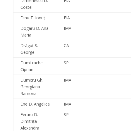
Dimienescu D.
EIA
Costel
Dinu T. Ionuţ
EIA
Dogaru D. Ana
IMA
Maria
Drăguţ S.
CA
George
Dumitrache
SP
Ciprian
Dumitru Gh.
IMA
Georgiana
Ramona
Ene D. Angelica
IMA
Feraru D.
SP
Dimitriţa
Alexandra