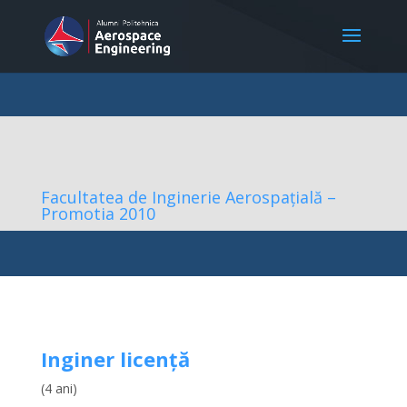
Facultatea de Inginerie Aerospațială –
Promotia 2010
Inginer licență
(4 ani)