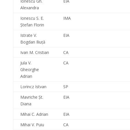
Ionescu Gh.
EIA
Alexandra
Ionescu S. E.
IMA
Ştefan Florin
Istrate V.
EIA
Bogdan Iliuţă
Ivan M. Cristian
CA
Jula V.
CA
Gheorghe
Adrian
Lorincz Istvan
SP
Mavriche Şt.
EIA
Diana
Mihai C. Adrian
EIA
Mihai V. Puiu
CA