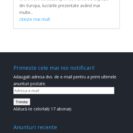
din Europa, lucrările prezentate având mai
multe...
citește mai mult
Primeste cele mai noi notificari!
Adaugati adresa dvs. de e-mail pentru a primi ultimele
anunturi postate.
Adresa
e-
Trimite
mail
Alătură-te celorlalți 17 abonați.
Anunturi recente