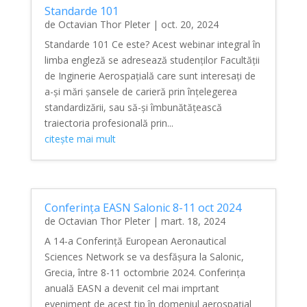
Standarde 101
de
Octavian Thor Pleter
|
oct. 20, 2024
Standarde 101 Ce este? Acest webinar integral în
limba engleză se adresează studenților Facultății
de Inginerie Aerospațială care sunt interesați de
a-și mări șansele de carieră prin înțelegerea
standardizării, sau să-și îmbunătățească
traiectoria profesională prin...
citește mai mult
Conferința EASN Salonic 8-11 oct 2024
de
Octavian Thor Pleter
|
mart. 18, 2024
A 14-a Conferință European Aeronautical
Sciences Network se va desfășura la Salonic,
Grecia, între 8-11 octombrie 2024. Conferința
anuală EASN a devenit cel mai imprtant
eveniment de acest tip în domeniul aerospațial