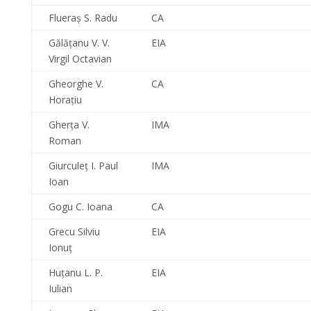
Flueraş S. Radu
CA
Gălăţanu V. V.
EIA
Virgil Octavian
Gheorghe V.
CA
Horaţiu
Gherţa V.
IMA
Roman
Giurculeţ I. Paul
IMA
Ioan
Gogu C. Ioana
CA
Grecu Silviu
EIA
Ionuţ
Huţanu L. P.
EIA
Iulian