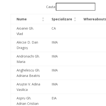
Cauta:
Nume
Specializare
Whereabout
Aioanei Gh.
CA
Vlad
Alecse D. Dan
IMA
Dragoş
Andronachi Gh.
IMA
Maria
Anghelescu Gh.
IMA
Adriana Beatris
Aruştei V. Adina
IMA
Vasilica
Aspru Gh.
EIA
Adrian Cristian