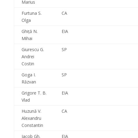
Marius
Furtuna S.
CA
Olga
Ghiţă N.
EIA
Mihai
Giurescu G.
SP
Andrei
Costin
Goga I.
SP
Răzvan
Grigore T. B.
EIA
Vlad
Huzună V.
CA
Alexandru
Constantin
Iacob Gh.
EIA