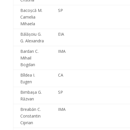
Bacoşcă M.
SP
Camelia
Mihaela
Bălăşoiu G.
EIA
G. Alexandra
Bardan C.
IMA
Mihail
Bogdan
Bîldea I.
CA
Eugen
Bimbaşa G.
SP
Răzvan
Breabăn C.
IMA
Constantin
Ciprian