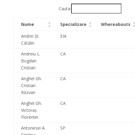
Cauta:
Nume
Specializare
Whereabouts
Andrei Şt.
EIA
Cătălin
Andreiu L.
CA
Bogdan
Cristian
Anghel Gh.
CA
Cristian
Răzvan
Anghel Gh.
CA
Victoraş
Florentin
Antonesei A.
SP
Cristina