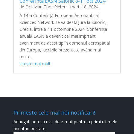
Conferința EASN Salonic 8-11 oct 2024
de
Octavian Thor Pleter
|
mart. 18, 2024
A 14-a Conferință European Aeronautical
Sciences Network se va desfășura la Salonic,
Grecia, între 8-11 octombrie 2024. Conferința
anuală EASN a devenit cel mai imprtant
eveniment de acest tip în domeniul aerospațial
din Europa, lucrările prezentate având mai
multe...
citește mai mult
Primeste cele mai noi notificari!
Adaugati adresa dvs. de e-mail pentru a primi ultimele
anunturi postate.