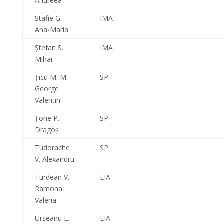
Andreea
Stafie G.
IMA
Ana-Maria
Ştefan S.
IMA
Mihai
Ţicu M. M.
SP
George
Valentin
Ţone P.
SP
Dragoş
Tudorache
SP
V. Alexandru
Turdean V.
EIA
Ramona
Valeria
Urseanu L.
EIA