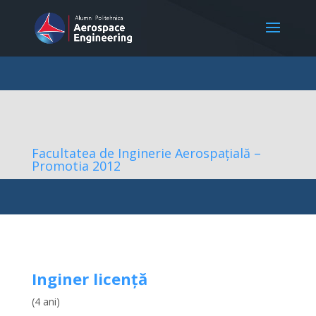
Facultatea de Inginerie Aerospațială –
Promotia 2012
Inginer licență
(4 ani)