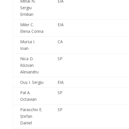
Mihai N.
EIA
Sergiu
Emilian
Miler C.
EIA
Elena Corina
Mursa I.
CA
Ioan
Nica D.
SP
Răzvan
Alexandru
Ouş I. Sergiu
EIA
Pal A.
SP
Octavian
Paraschiv E.
SP
Ştefan
Daniel