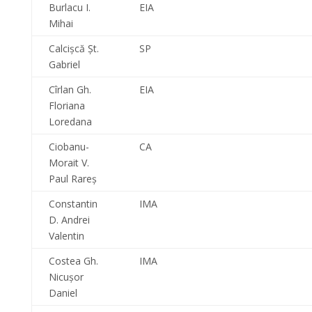
Burlacu I.
EIA
Mihai
Calcişcă Şt.
SP
Gabriel
Cîrlan Gh.
EIA
Floriana
Loredana
Ciobanu-
CA
Morait V.
Paul Rareş
Constantin
IMA
D. Andrei
Valentin
Costea Gh.
IMA
Nicuşor
Daniel