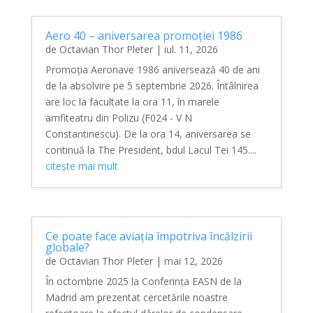
Aero 40 – aniversarea promoției 1986
de
Octavian Thor Pleter
|
iul. 11, 2026
Promoția Aeronave 1986 aniversează 40 de ani
de la absolvire pe 5 septembrie 2026. Întâlnirea
are loc la facultate la ora 11, în marele
amfiteatru din Polizu (F024 - V N
Constantinescu). De la ora 14, aniversarea se
continuă la The President, bdul Lacul Tei 145....
citește mai mult
Ce poate face aviația împotriva încălzirii
globale?
de
Octavian Thor Pleter
|
mai 12, 2026
În octombrie 2025 la Conferința EASN de la
Madrid am prezentat cercetările noastre