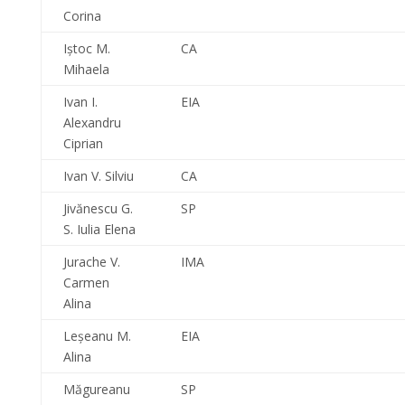
Corina
Iştoc M.
CA
Mihaela
Ivan I.
EIA
Alexandru
Ciprian
Ivan V. Silviu
CA
Jivănescu G.
SP
S. Iulia Elena
Jurache V.
IMA
Carmen
Alina
Leşeanu M.
EIA
Alina
Măgureanu
SP