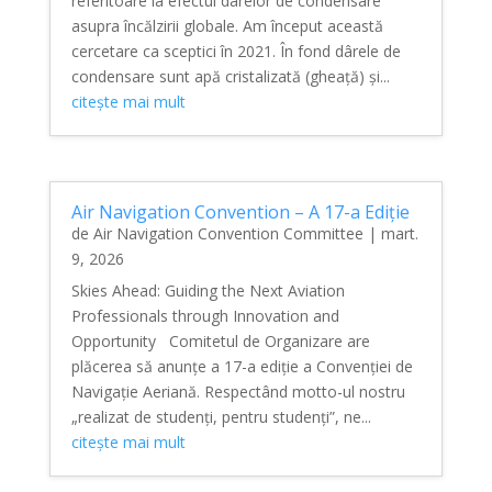
referitoare la efectul dârelor de condensare
asupra încălzirii globale. Am început această
cercetare ca sceptici în 2021. În fond dârele de
condensare sunt apă cristalizată (gheață) și...
citește mai mult
Air Navigation Convention – A 17-a Ediție
de
Air Navigation Convention Committee
|
mart.
9, 2026
Skies Ahead: Guiding the Next Aviation
Professionals through Innovation and
Opportunity Comitetul de Organizare are
plăcerea să anunțe a 17-a ediție a Convenției de
Navigație Aeriană. Respectând motto-ul nostru
„realizat de studenți, pentru studenți”, ne...
citește mai mult