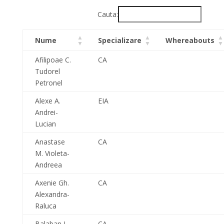
Cauta:
Nume
Specializare
Whereabouts
Afilipoae C.
CA
Tudorel
Petronel
Alexe A.
EIA
Andrei-
Lucian
Anastase
CA
M. Violeta-
Andreea
Axenie Gh.
CA
Alexandra-
Raluca
Balaban L.
CA