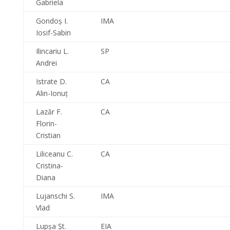
Gabriela
Gondoş I.
IMA
Iosif-Sabin
Ilincariu L.
SP
Andrei
Istrate D.
CA
Alin-Ionuţ
Lazăr F.
CA
Florin-
Cristian
Liliceanu C.
CA
Cristina-
Diana
Lujanschi S.
IMA
Vlad
Lupşa Şt.
EIA