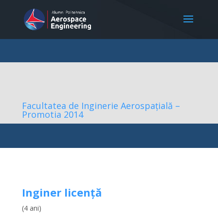
Facultatea de Inginerie Aerospațială –
Promotia 2014
Inginer licență
(4 ani)