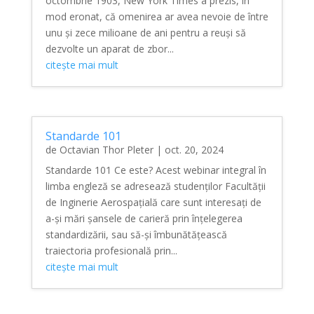
octombrie 1903, New York Times a prezis, în
mod eronat, că omenirea ar avea nevoie de între
unu și zece milioane de ani pentru a reuși să
dezvolte un aparat de zbor...
citește mai mult
Standarde 101
de
Octavian Thor Pleter
|
oct. 20, 2024
Standarde 101 Ce este? Acest webinar integral în
limba engleză se adresează studenților Facultății
de Inginerie Aerospațială care sunt interesați de
a-și mări șansele de carieră prin înțelegerea
standardizării, sau să-și îmbunătățească
traiectoria profesională prin...
citește mai mult