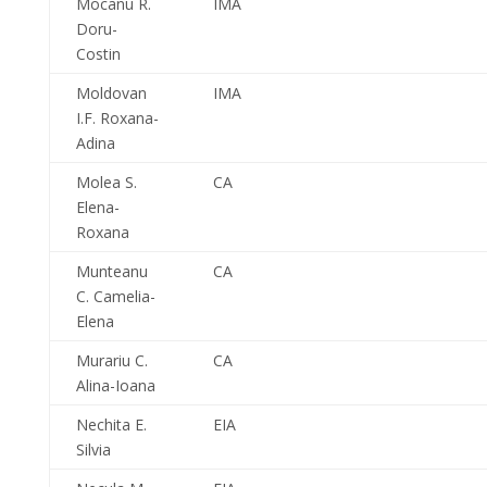
Mocanu R.
IMA
Doru-
Costin
Moldovan
IMA
I.F. Roxana-
Adina
Molea S.
CA
Elena-
Roxana
Munteanu
CA
C. Camelia-
Elena
Murariu C.
CA
Alina-Ioana
Nechita E.
EIA
Silvia