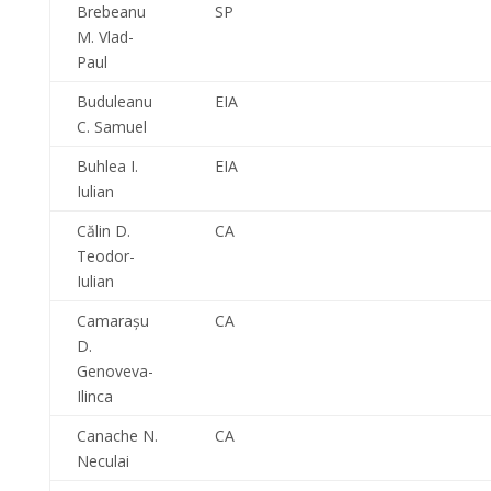
Brebeanu
SP
M. Vlad-
Paul
Buduleanu
EIA
C. Samuel
Buhlea I.
EIA
Iulian
Călin D.
CA
Teodor-
Iulian
Camaraşu
CA
D.
Genoveva-
Ilinca
Canache N.
CA
Neculai