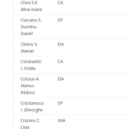
Chira S.E.
CA
Alina-Ioana
Ciurcanu S.
SP
Dumitru-
Daniel
Cliseru V.
EIA
Marian
Constantin
CA
I. Ovidiu
Crăciun A.
EIA
Marius-
Răducu
Crăciunescu
SP
I. Gheorghe
Cruceru C.
IMA
Livia