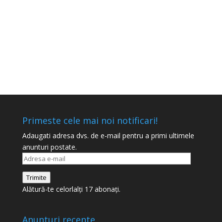
din Europa, lucrările prezentate având mai
multe...
Primeste cele mai noi notificari!
Adaugati adresa dvs. de e-mail pentru a primi ultimele
anunturi postate.
Adresa
e-
Trimite
mail
Alătură-te celorlalți 17 abonați.
Anunturi recente