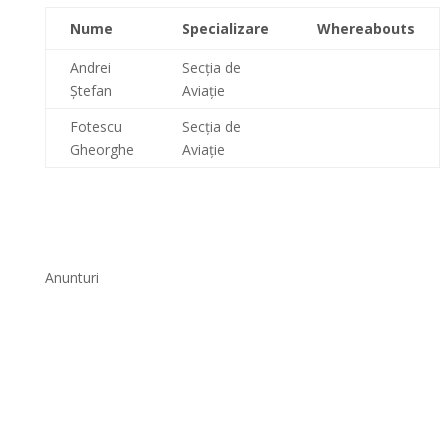
Nume
Specializare
Whereabouts
Andrei
Secția de
Ştefan
Aviație
Fotescu
Secția de
Gheorghe
Aviație
Anunturi
Octavian Thor Pleter
Promoția Aeronave 1986 aniversează 40 de ani
de la absolvire pe 5 septembrie 2026. Întâlnirea
are loc la facultate la ora 11, în marele