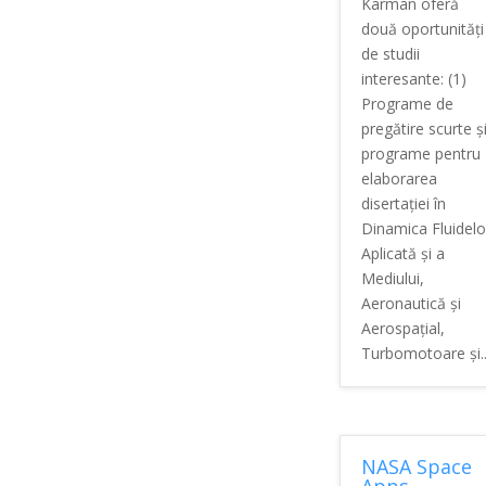
Karman oferă
două oportunități
de studii
interesante: (1)
Programe de
pregătire scurte ș
programe pentru
elaborarea
disertației în
Dinamica Fluidelo
Aplicată și a
Mediului,
Aeronautică și
Aerospațial,
Turbomotoare și..
NASA Space
Apps