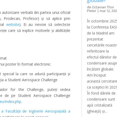
globale?
de
Octavian Thor
Pleter
|
mai 12, 20
 autorizare verbală din partea unui oficial
n, Prodecan, Profesor) și să aplice prin
În octombrie 202
cial
website
). Ei au nevoie să selecteze
la Conferința EA
ție care să explice motivele și abilitățile
de la Madrid am
prezentat
cercetările noastr
referitoare la
efectul dârelor de
umat
condensare asup
nui poster în format electronic
încălzirii globale.
special la care se adună participanții și
Am început
iția a Student Aerospace Challenge
această cercetar
ca sceptici în 2021
sador for the Challenge, puteți vedea
În fond dârele de
pale de pe Student Aerospace Challenge
condensare sunt
eu/index.php
.
apă cristalizată
a Facultății de Inginerie Aerospațială a
(gheață) și...