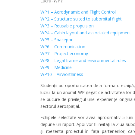
Lucru (WP):
WP1 – Aerodynamic and Flight Control
WP2 – Structure suited to suborbital flight
WP3 – Reusable propulsion
WP4 – Cabin layout and associated equipment
WP5 – Spaceport
WP6 – Communication
WP7 – Project economy
WP8 – Legal frame and environmental rules
WP9 – Medicine
WP10 – Airworthiness
Studenții au oportunitatea de a forma o echipă, 
lucrul la un anumit WP (legat de activitatea lo
se bucure de privilegiul unei experiențe origin
sectorul aerospațial.
Echipele selectate vor avea aproximativ 5 luni 
depune un raport. Apoi vor fi invitați la Ziua Su
și rpezenta proiectul în fața partenerilor, ca