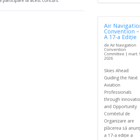
ma participare la acest concurs.
Air Navigatio
Convention –
A 17-a Ediție
de
Air Navigation
Convention
Committee
|
mart. 
2026
Skies Ahead:
Guiding the Next
Aviation
Professionals
through Innovati
and Opportunity
Comitetul de
Organizare are
plăcerea să anun
a 17-a ediție a