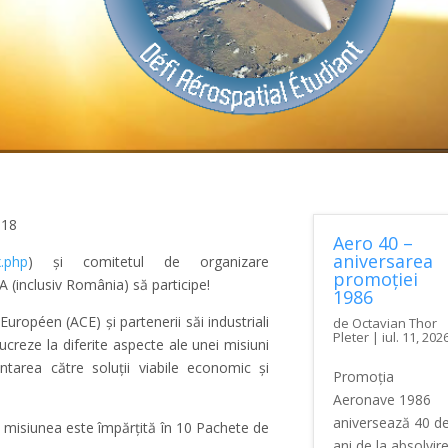
018
Aero 40 –
aniversarea
x.php
) și comitetul de organizare
promoției
 (inclusiv România) să participe!
1986
ropéen (ACE) și partenerii săi industriali
de
Octavian Thor
Pleter
|
iul. 11, 202
lucreze la diferite aspecte ale unei misiuni
ntarea către soluții viabile economic și
Promoția
Aeronave 1986
aniversează 40 d
, misiunea este împărțită în 10 Pachete de
ani de la absolvir