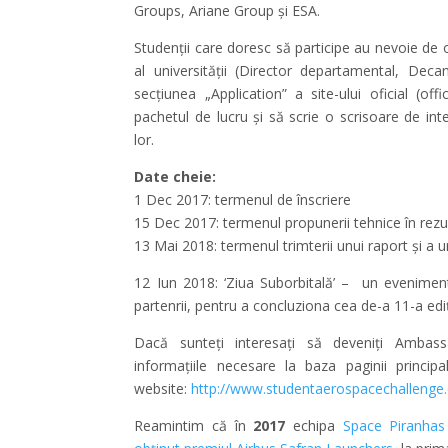
Groups, Ariane Group și ESA.
Studenții care doresc să participe au nevoie de o
al universității (Director departamental, Deca
secțiunea „Application” a site-ului oficial (offi
pachetul de lucru și să scrie o scrisoare de inten
lor.
Date cheie:
1 Dec 2017: termenul de înscriere
15 Dec 2017: termenul propunerii tehnice în rez
13 Mai 2018: termenul trimterii unui raport și a u
12 Iun 2018: ‘Ziua Suborbitală’ – un eveniment 
partenrii, pentru a concluziona cea de-a 11-a ed
Dacă sunteți interesați să deveniți Ambas
informațiile necesare la baza paginii princi
website:
http://www.studentaerospacechallenge.
Reamintim că în
2017
echipa
Space Piranhas 