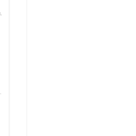
,
.
.