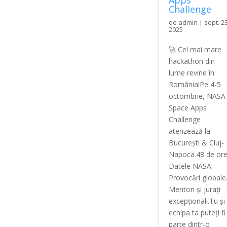
Challenge
de
admin
|
sept. 23
2025
🚀 Cel mai mare
hackathon din
lume revine în
România!Pe 4-5
octombrie, NASA
Space Apps
Challenge
aterizează la
București & Cluj-
Napoca.48 de ore
Datele NASA.
Provocări globale
Mentori și jurați
excepționali.Tu și
echipa ta puteți fi
parte dintr-o