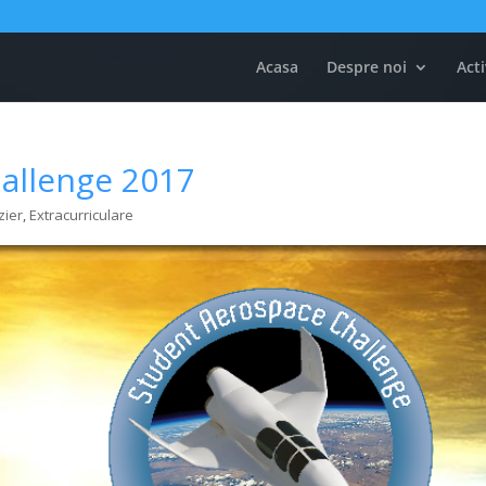
Acasa
Despre noi
Acti
allenge 2017
zier
,
Extracurriculare