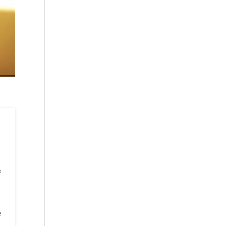
6
e
e