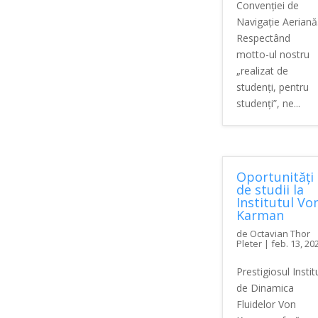
Convenției de
Navigație Aeriană
Respectând
motto-ul nostru
„realizat de
studenți, pentru
studenți”, ne...
Oportunități
de studii la
Institutul Vo
Karman
de
Octavian Thor
Pleter
|
feb. 13, 20
Prestigiosul Instit
de Dinamica
Fluidelor Von