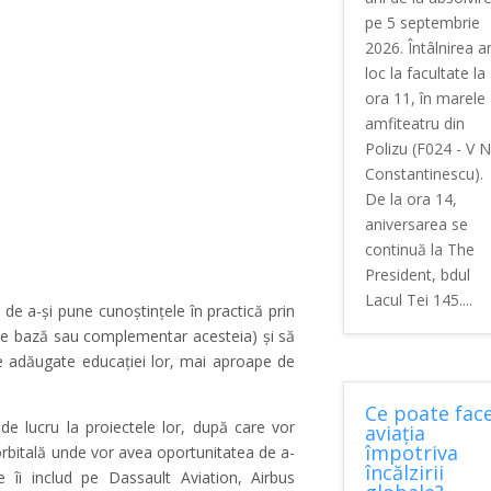
pe 5 septembrie
2026. Întâlnirea a
loc la facultate la
ora 11, în marele
amfiteatru din
Polizu (F024 - V N
Constantinescu).
De la ora 14,
aniversarea se
continuă la The
President, bdul
Lacul Tei 145....
de a-și pune cunoștințele în practică prin
r de bază sau complementar acesteia) și să
ale adăugate educației lor, mai aproape de
Ce poate fac
de lucru la proiectele lor, după care vor
aviația
împotriva
borbitală unde vor avea oportunitatea de a-
încălzirii
re îi includ pe Dassault Aviation, Airbus